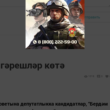
Отправить
Авторизоваться
гәрешләр көтә
1016
0
оветына депутатлыкка кандидатлар, “Бердәм