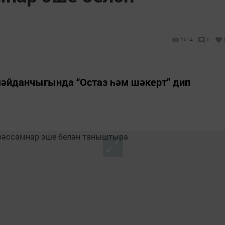
1074
0
мәйданчыгында “Остаз һәм шәкерт” дип