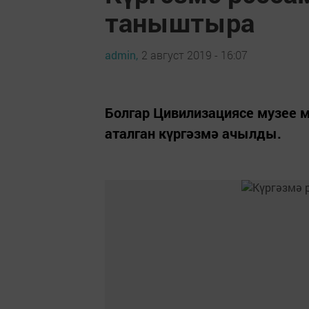
таныштыра
admin,
2 август 2019 - 16:07
Болгар Цивилизациясе музее 
аталган күргәзмә ачылды.