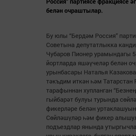
Россия” партиясе фракциясе 
белән очраштылар.
Бу юлы “Бердәм Россия” парт
Советына депутатлыкка кандид
Чубаров Пионер урамындагы 56
йортларда яшәүчеләр белән о
урынбасары Наталья Казакова 
тәкъдим иткән һәм Татарстан
тарафыннан хупланган “Безне
гыйбарәт булуы турында сөйлә
фикерләре белән уртаклашуын
Сөйләшүләр һәм фикер алышул
подъездлар янында утыргычлар
урын кирәклеге, булган спорт