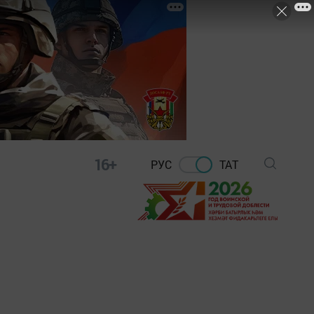
16+
РУС
ТАТ