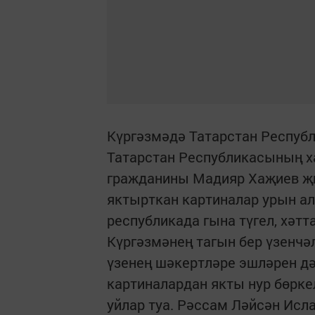
Күргәзмәдә Татарстан Респуб
Татарстан Республикасының х
гражданины Мадияр Хаҗиев җи
яктырткан картиналар урын а
республикада гына түгел, хәтт
Күргәзмәнең тагын бер үзенчә
үзенең шәкертләре эшләрен дә
картиналардан якты нур бөрке
уйлар туа. Рәссам Ләйсән Исл