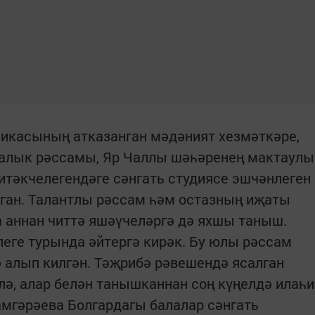
ликасының атказанган мәдәният хезмәткәре,
алык рәссамы, Яр Чаллы шәһәренең мактаулы
тәкчелегендәге сәнгать студиясе эшчәнлеген
лган. Талантлы рәссам һәм остазның иҗаты
а аннан читтә яшәүчеләргә дә яхшы таныш.
леге турында әйтергә кирәк. Бу юлы рәссам
 алып килгән. Тәҗрибә рәвешендә ясалган
лә, алар белән танышканнан соң күңелдә илаһи
амгәрәева Болгардагы балалар сәнгать