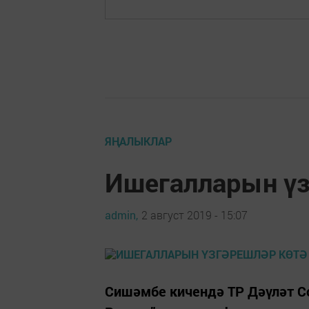
ЯҢАЛЫКЛАР
Ишегалларын үз
admin,
2 август 2019 - 15:07
Сишәмбе кичендә ТР Дәүләт С