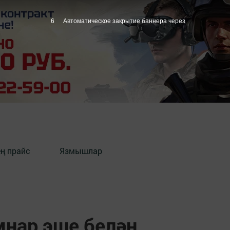
5
Автоматическое закрытие баннера через
ең прайс
Язмышлар
мнар эше белән