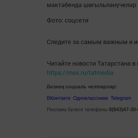
мәктәбендә шөгыльләнүчеләр ө
Фото: соцсети
Следите за самым важным и 
Читайте новости Татарстана 
https://max.ru/tatmedia
Безнең социаль челтәрләр:
ВКонтакте
Одноклассники
Telegram
Реклама бүлеге телефоны
8(843)47-30-