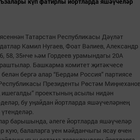
әгъзалары күп фатирлы йортларда яшәүчеләр
иясеннән Татарстан Республикасы Дәүләт
атлар Камил Нугаев, Фоат Вәлиев, Александр
, 58, 35нче һәм Гордеев урамындагы 20А
чраштылар. Башкарма комитет җитәкчесе
белән бергә алар “Бердәм Россия” партиясе
 Республикасы Президенты Рөстәм Миңнехано
ң ишегалды” проектының асылы нидән
деләр, бу уңайдан йортларда яшәүчеләрнең
 үтенделәр.
ар барышында, әлеге йортларда яшәүчеләр
 кую, балаларга уен мәйданчыгы ясау өчен
 мәйданчыгын өстәмә төзекләндерү, йортларга