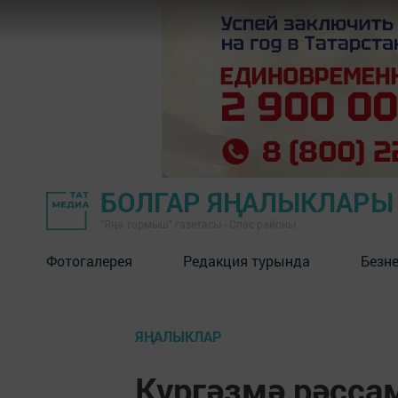
БОЛГАР ЯҢАЛЫКЛАРЫ
"Яңа тормыш" газетасы - Спас районы
Фотогалерея
Редакция турында
Безн
ЯҢАЛЫКЛАР
Күргәзмә рәсса