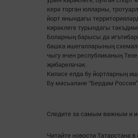
керә торган юлларны, тротуар
йорт янындагы территорияләрд
кирәклеге турындагы тәкъдим
Боларның барысы да игътибар
башка ишегалларының схемала
чыгу өчен республиканың Төз
җибәреләчәк.
Киләсе елда бу йортларның иш
Бу мәсьәләне “Бердәм Россия”
Следите за самым важным и 
Читайте новости Татарстана 