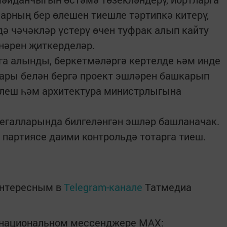
ларның бер өлешен тиешле тәртипкә китерү,
ә чәчәкләр үстерү өчен туфрак алып кайту
нәрен җиткерделәр.
га алынды, беркетмәләргә кертелде һәм инде
ры белән бергә проект эшләрен башкарып
елеш һәм архитектура министрлыгына
егалларында билгеләнгән эшләр башланачак.
 партиясе даими контрольдә тотарга тиеш.
интересным в
Telegram-канале
Татмедиа
в национальном мессенджере MАХ: