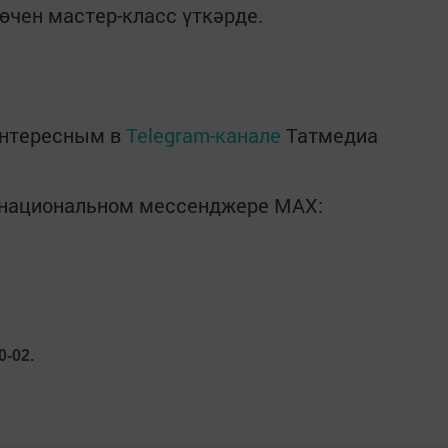
чен мастер-класс үткәрде.
интересным в
Telegram-канале
Татмедиа
в национальном мессенджере MАХ:
0-02.