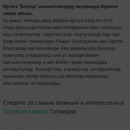
Иртәгә "Болгар" сәламәтләндерү лагерында беренче
смена ябыла.
Бу вакыт эчендә анда йөздән артык бала ял итте.
Алар арасында Казан мәктәпләреннән бию группасы,
яшь спортчылар - каратистлар, чаңгычылар бар иде.
Алар белән тренерлары Рәшит Зыятдинов һәм Сергей
Власовлар шөгыльләнде. Көн дәвамында балалар
күнегүләр үткәрделәр һәм үз эшләре белән
шөгыльләнделәр, ә кич белән төрле чараларда
катнаштылар. Концертлар, очрашулар, экскурсияләр,
ярышлар -болар барысы да балалар күңелендә
онытылмас эз калдырды.
Следите за самым важным и интересным в
Telegram-канале
Татмедиа