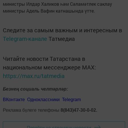
министры Илдар Халиков һәм Сәламәтлек саклау
министры Адель Вафин катнашында үтте.
Следите за самым важным и интересным в
Telegram-канале
Татмедиа
Читайте новости Татарстана в
национальном мессенджере MАХ:
https://max.ru/tatmedia
Безнең социаль челтәрләр:
ВКонтакте
Одноклассники
Telegram
Реклама бүлеге телефоны
8(843)47-30-0-02.
Перейти на страницу новости