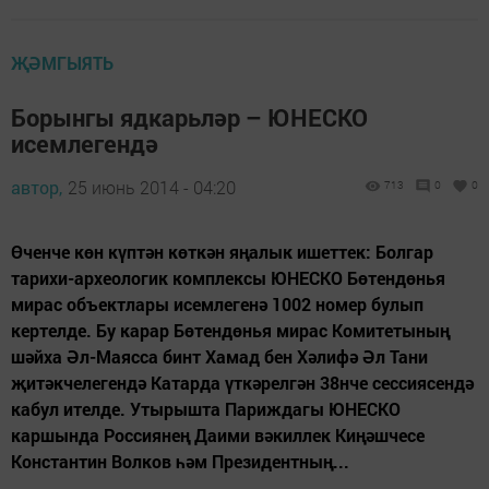
ҖӘМГЫЯТЬ
Борынгы ядкарьләр – ЮНЕСКО
исемлегендә
автор,
25 июнь 2014 - 04:20
713
0
0
Өченче көн күптән көткән яңалык ишеттек: Болгар
тарихи-археологик комплексы ЮНЕСКО Бөтендөнья
мирас объектлары исемлегенә 1002 номер булып
кертелде. Бу карар Бөтендөнья мирас Комитетының
шәйха Әл-Маясса бинт Хамад бен Хәлифә Әл Тани
җитәкчелегендә Катарда үткәрелгән 38нче сессиясендә
кабул ителде. Утырышта Париждагы ЮНЕСКО
каршында Россиянең Даими вәкиллек Киңәшчесе
Константин Волков һәм Президентның...