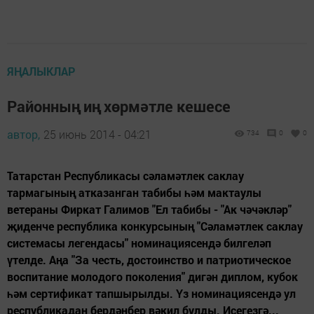
ЯҢАЛЫКЛАР
Районның иң хөрмәтле кешесе
автор,
25 июнь 2014 - 04:21
734
0
0
Татарстан Республикасы сәламәтлек саклау
тармагының атказанган табибы һәм мактаулы
ветераны Фиркат Галимов "Ел табибы - "Ак чәчәкләр"
җиденче республика конкурсының "Сәламәтлек саклау
системасы легендасы" номинациясендә билгеләп
үтелде. Аңа "За честь, достоинство и патриотическое
воспитание молодого поколения" дигән диплом, кубок
һәм сертификат тапшырылды. Үз номинациясендә ул
республикадан бердәнбер вәкил булды. Исегезгә...