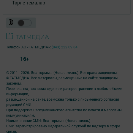
Төрле темалар
Телефон АО «ТАТМЕДИА»:
(843) 222 09 84
16+
© 2011 - 2026. Яна тормыш (Новая жизнь). Все права защищены.
© ТАТМЕДИА. Все материалы, размещенные на сайте, защищены
законом.
Перепечатка, воспроизведение и распространение в любом объеме
информации,
размещенной на сайте, возможна только с письменного согласия
редакций СМИ.
При поддержке Республиканского агентства по печати и массовым
коммуникациям.
Наименование СМИ: Яна тормыш (Новая жизнь)
СМИ зарегистрировано Федеральной службой по надзору в сфере
связи,