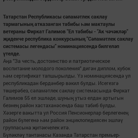
Татарстан Республикасы сәламәтлек саклау
тармагының атказанган табибы һәм мактаулы
ветераны Фиркат Галимов "Ел табибы - "Ак чәчәкләр"
җиденче республика конкурсының "Сәламәтлек саклау
системасы легендасы" номинациясендә билгеләп
үтелде.
Аңа "За честь, достоинство и патриотическое
воспитание молодого поколения" дигән диплом, кубок
һәм сертификат тапшырылды. Үз номинациясендә ул
республикадан бердәнбер вәкил булды. Исегезгә
төшерәбез, сәламәтлек саклау системасында Фиркат
Галимов 55 ел эшләде, шуның утыз елдан артыгын
безнең район хастаханәсендә баш табиб булды.
Хәзерге вакытта ул Россия Пенсионерлар берлегенең
район бүлегенә һәм район энциклопедиясен эшләү
группасына җитәкчелек итә.
Бүләкләү тантанасы Казанда Татарстан премьер-