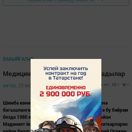
ВАКЫЙГАЛАР
Медицина хезмәткәрләрен котладылар
автор,
25 июнь 2014 - 04:20
685
0
0
Шимбә көнне Медицина хезмәткәрләре көненә
багышланган концерт булды. Рәсми рәвештә бу бәйрәм
бездә 1980 елдан башлап билгеләп үтелә. Район
Мәдәният йортына җыелган медицина хезмәткәрләрен
район башкарма комитеты җитәкчесе Валерий Осокин