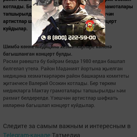
котлады. Бер төркем медикларга Мактау грамоталары
тапшырылды һәм рәхмәт белдерелде. Үзешчән
артистлар шәфкать ияләренә багышлап концерт
куйдылар.
Шимбә көнне Медицина хезмәткәрләре көненә
багышланган концерт булды.
Рәсми рәвештә бу бәйрәм бездә 1980 елдан башлап
билгеләп үтелә. Район Мәдәният йортына җыелган
медицина хезмәткәрләрен район башкарма комитеты
җитәкчесе Валерий Осокин котлады. Бер төркем
медикларга Мактау грамоталары тапшырылды һәм
рәхмәт белдерелде. Үзешчән артистлар шәфкать
ияләренә багышлап концерт куйдылар.
Следите за самым важным и интересным в
Telegram-канале
Татмедиа