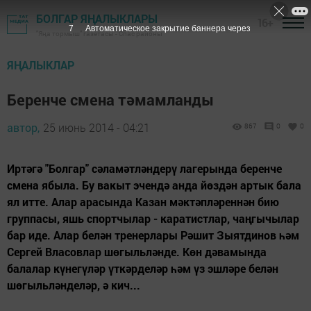
БОЛГАР ЯҢАЛЫКЛАРЫ
16+
6
Автоматическое закрытие баннера через
"Яңа тормыш" газетасы - Спас районы
ЯҢАЛЫКЛАР
Беренче смена тәмамланды
автор,
25 июнь 2014 - 04:21
867
0
0
Иртәгә "Болгар" сәламәтләндерү лагерында беренче
смена ябыла. Бу вакыт эчендә анда йөздән артык бала
ял итте. Алар арасында Казан мәктәпләреннән бию
группасы, яшь спортчылар - каратистлар, чаңгычылар
бар иде. Алар белән тренерлары Рәшит Зыятдинов һәм
Сергей Власовлар шөгыльләнде. Көн дәвамында
балалар күнегүләр үткәрделәр һәм үз эшләре белән
шөгыльләнделәр, ә кич...