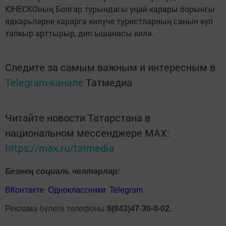
ЮНЕСКОның Болгар турындагы уңай карары борынгы
ядкарьләрне карарга килүче туристларның санын күп
тапкыр арттырыр, дип ышанасы килә.
Следите за самым важным и интересным в
Telegram-канале
Татмедиа
Читайте новости Татарстана в
национальном мессенджере MАХ:
https://max.ru/tatmedia
Безнең социаль челтәрләр:
ВКонтакте
Одноклассники
Telegram
Реклама бүлеге телефоны
8(843)47-30-0-02.