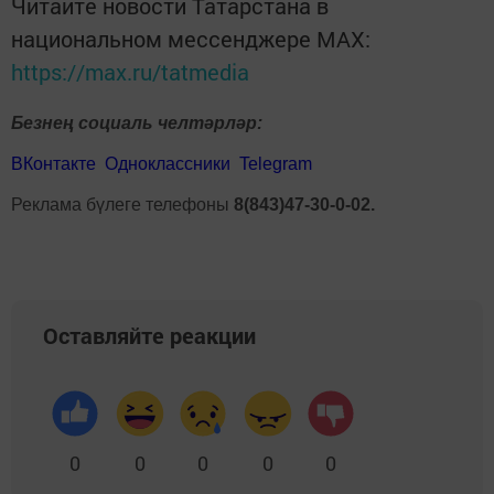
Читайте новости Татарстана в
национальном мессенджере MАХ:
https://max.ru/tatmedia
Безнең социаль челтәрләр:
ВКонтакте
Одноклассники
Telegram
Реклама бүлеге телефоны
8(843)47-30-0-02.
Оставляйте реакции
0
0
0
0
0