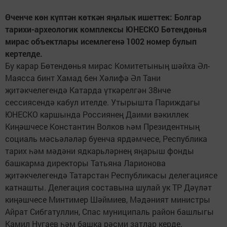
Өченче көн күптән көткән яңалык ишеттек: Болгар
тарихи-археологик комплексы ЮНЕСКО Бөтендөнья
мирас объектлары исемлегенә 1002 номер булып
кертелде.
Бу карар Бөтендөнья мирас Комитетының шәйха Әл-
Маясса бинт Хамад бен Хәлифә Әл Тани
җитәкчелегендә Катарда үткәрелгән 38нче
сессиясендә кабул ителде. Утырышта Париждагы
ЮНЕСКО каршында Россиянең Даими вәкиллек
Киңәшчесе Константин Волков һәм Президентның
социаль мәсьәләләр буенча ярдәмчесе, Республика
тарих һәм мәдәни ядкарьләрнең яңарыш фонды
башкарма директоры Татьяна Ларионова
җитәкчелегендә Татарстан Республикасы делегациясе
катнашты. Делегация составына шулай ук ТР Дәүләт
киңәшчесе Минтимер Шәймиев, Мәдәният министры
Айрат Сибгатуллин, Спас муниципаль район башлыгы
Камил Нугаев һәм башка рәсми затлар керде.