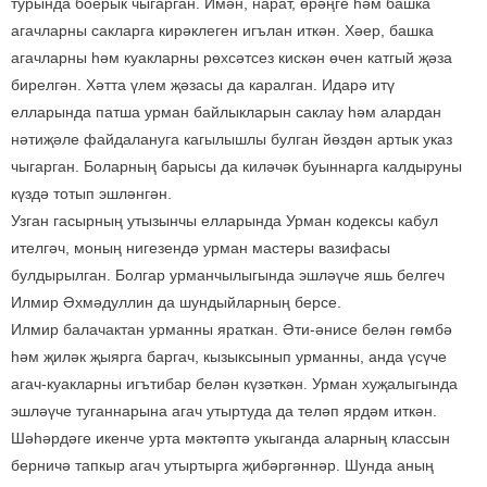
турында боерык чыгарган. Имән, нарат, өрәңге һәм башка
агачларны сакларга кирәклеген игълан иткән. Хәер, башка
агачларны һәм куакларны рөхсәтсез кискән өчен катгый җәза
бирелгән. Хәтта үлем җәзасы да каралган. Идарә итү
елларында патша урман байлыкларын саклау һәм алардан
нәтиҗәле файдалануга кагылышлы булган йөздән артык указ
чыгарган. Боларның барысы да киләчәк буыннарга калдыруны
күздә тотып эшләнгән.
Узган гасырның утызынчы елларында Урман кодексы кабул
ителгәч, моның нигезендә урман мастеры вазифасы
булдырылган. Болгар урманчылыгында эшләүче яшь белгеч
Илмир Әхмәдуллин да шундыйларның берсе.
Илмир балачактан урманны яраткан. Әти-әнисе белән гөмбә
һәм җиләк җыярга баргач, кызыксынып урманны, анда үсүче
агач-куакларны игътибар белән күзәткән. Урман хуҗалыгында
эшләүче туганнарына агач утыртуда да теләп ярдәм иткән.
Шәһәрдәге икенче урта мәктәптә укыганда аларның классын
берничә тапкыр агач утыртырга җибәргәннәр. Шунда аның