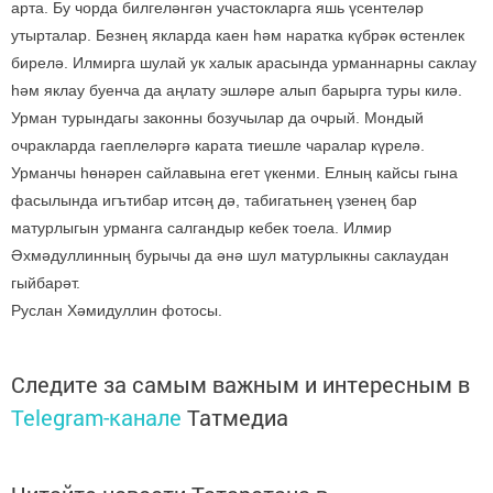
арта. Бу чорда билгеләнгән участокларга яшь үсентеләр
утырталар. Безнең якларда каен һәм наратка күбрәк өстенлек
бирелә. Илмирга шулай ук халык арасында урманнарны саклау
һәм яклау буенча да аңлату эшләре алып барырга туры килә.
Урман турындагы законны бозучылар да очрый. Мондый
очракларда гаеплеләргә карата тиешле чаралар күрелә.
Урманчы һөнәрен сайлавына егет үкенми. Елның кайсы гына
фасылында игътибар итсәң дә, табигатьнең үзенең бар
матурлыгын урманга салгандыр кебек тоела. Илмир
Әхмәдуллинның бурычы да әнә шул матурлыкны саклаудан
гыйбарәт.
Руслан Хәмидуллин фотосы.
Следите за самым важным и интересным в
Telegram-канале
Татмедиа