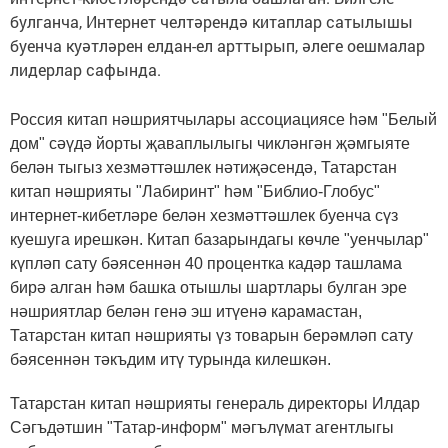
булганча, Интернет челтәрендә китаплар сатылышы
буенча куәтләрен елдан-ел арттырып, әлеге оешмалар
лидерлар сафында.
Россия китап нәшриятчылары ассоциациясе һәм "Белый
дом" сәүдә йорты җаваплылыгы чикләнгән җәмгыяте
белән тыгыз хезмәттәшлек нәтиҗәсендә, Татарстан
китап нәшрияты "Лабиринт" һәм "Библио-Глобус"
интернет-кибетләре белән хезмәттәшлек буенча сүз
куешуга ирешкән. Китап базарындагы көчле "уенчылар"
күпләп сату бәясеннән 40 процентка кадәр ташлама
бирә алган һәм башка отышлы шартлары булган эре
нәшриятлар белән генә эш итүенә карамастан,
Татарстан китап нәшрияты үз товарын берәмләп сату
бәясеннән тәкъдим итү турында килешкән.
Татарстан китап нәшрияты генераль директоры Илдар
Сәгъдәтшин "Татар-информ" мәгълүмат агентлыгы