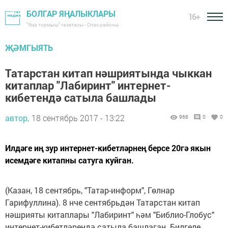
БОЛГАР ЯҢАЛЫКЛАРЫ
16+
"Яңа тормыш" газетасы - Спас районы
ҖӘМГЫЯТЬ
Татарстан китап нәшриятында чыккан
китаплар "Лабиринт" интернет-
кибетендә сатыла башлады
автор,
18 сентябрь 2017 - 13:22
968
0
0
Илдәге иң зур интернет-кибетләрнең берсе 20гә якын
исемдәге китапны сатуга куйган.
(Казан, 18 сентябрь, "Татар-информ", Гөлнар
Гарифуллина). 8 нче сентябрьдән Татарстан китап
нәшрияты китаплары "Лабиринт" һәм "Библио-Глобус"
интернет-кибетләрендә сатыла башлаган. Билгеле