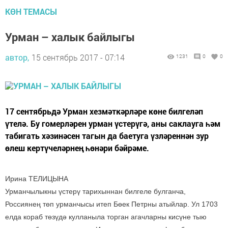
КӨН ТЕМАСЫ
Урман – халык байлыгы
автор,
15 сентябрь 2017 - 07:14
1231
0
0
17 сентябрьдә Урман хезмәткәрләре көне билгеләп
үтелә. Бу гомерләрен урман үстерүгә, аны саклауга һәм
табигать хәзинәсен тагын да баетуга үзләреннән зур
өлеш кертүчеләрнең һөнәри бәйрәме.
Ирина ТЕЛИЦЫНА
Урманчылыкны үстерү тарихыннан билгеле булганча,
Россиянең төп урманчысы итеп Бөек Петрны атыйлар. Ул 1703
елда кораб төзүдә кулланыла торган агачларны кисүне тыю