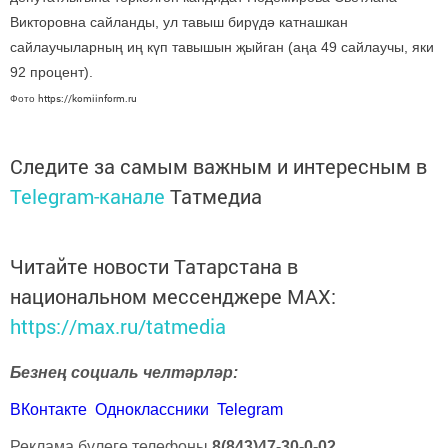
Викторовна сайланды, ул тавыш бирүдә катнашкан
сайлаучыларның иң күп тавышын җыйган (аңа 49 сайлаучы, яки
92 процент).
https://komiinform.ru
Фото
Следите за самым важным и интересным в
Telegram-канале
Татмедиа
Читайте новости Татарстана в
национальном мессенджере MАХ:
https://max.ru/tatmedia
Безнең социаль челтәрләр:
ВКонтакте
Одноклассники
Telegram
Реклама бүлеге телефоны
8(843)47-30-0-02.