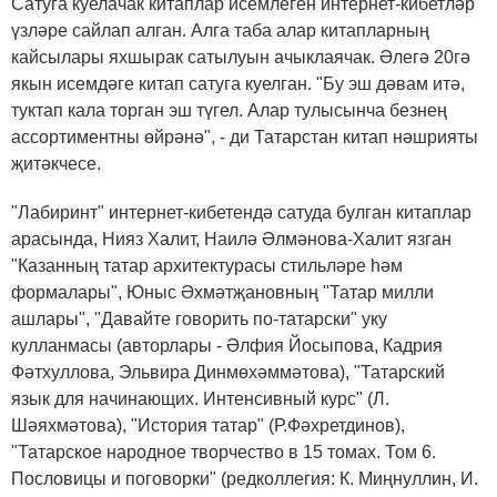
Сатуга куелачак китаплар исемлеген интернет-кибетләр
үзләре сайлап алган. Алга таба алар китапларның
кайсылары яхшырак сатылуын ачыклаячак. Әлегә 20гә
якын исемдәге китап сатуга куелган. "Бу эш дәвам итә,
туктап кала торган эш түгел. Алар тулысынча безнең
ассортиментны өйрәнә", - ди Татарстан китап нәшрияты
җитәкчесе.
"Лабиринт" интернет-кибетендә сатуда булган китаплар
арасында, Нияз Халит, Наилә Әлмәнова-Халит язган
"Казанның татар архитектурасы стильләре һәм
формалары", Юныс Әхмәтҗановның "Татар милли
ашлары", "Давайте говорить по-татарски" уку
кулланмасы (авторлары - Әлфия Йосыпова, Кадрия
Фәтхуллова, Эльвира Динмөхәммәтова), "Татарский
язык для начинающих. Интенсивный курс" (Л.
Шәяхмәтова), "История татар" (Р.Фәхретдинов),
"Татарское народное творчество в 15 томах. Том 6.
Пословицы и поговорки" (редколлегия: К. Миңнуллин, И.