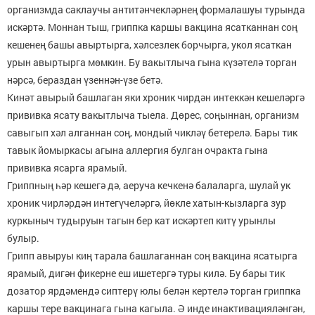
организмда саклаучы антитәнчекләрнең формалашуы турында
искәртә. Моннан тыш, гриппка каршы вакцина ясатканнан соң
кешенең башы авыртырга, хәлсезлек борчырга, укол ясаткан
урын авыртырга мөмкин. Бу вакытлыча гына күзәтелә торган
нәрсә, бераздан үзеннән-үзе бетә.
Кинәт авырый башлаган яки хроник чирдән интеккән кешеләргә
прививка ясату вакытлыча тыела. Дөрес, соңыннан, организм
савыгып хәл алганнан соң, мондый чикләү бетерелә. Бары тик
тавык йомыркасы агына аллергия булган очракта гына
прививка ясарга ярамый.
Гриппның һәр кешегә дә, аеруча кечкенә балаларга, шулай ук
хроник чирләрдән интегүчеләргә, йөкле хатын-кызларга зур
куркыныч тудыруын тагын бер кат искәртеп китү урынлы
булыр.
Грипп авыруы киң тарала башлаганнан соң вакцина ясатырга
ярамый, дигән фикерне еш ишетергә туры килә. Бу бары тик
дозатор ярдәмендә сиптерү юлы белән кертелә торган гриппка
каршы тере вакцинага гына кагыла. Ә инде инактивацияләнгән,