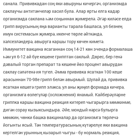
санала. Прививкадан соң яки авыруны кичергәч, организмда
саклаучы антитәнчеләр хасил була. Алар ярты елга кадәр
организмда саклана һәм соңыннан җимерелә. Әгәр киләсе елда
грипп вирусының яңа варианты тарала башласа, ул безнең
имун системасын җимерә, икенче төрле әйткәндә,
хәлсезләндерә, авыруга каршы тору көчен киметә.
Иммунитет вакцина ясаганнан соң 14-21 көн эчендә формалаша
һәм ул 6-12 ай буе кешене грипптан саклый. Дөрес, бер генә
дәвалый торган препарат та кешене йөз процент авырудан
саклау сәләтенә ия түгел. Әмма прививка ясаткан 100 кеше
арасыннан 70-98е грипп белән авырмый. Шулай да, прививка
ясаткан кешегә грипп эләксә, ул аны җиңел формада кичерә,
организмга өзлегүләр (осложнения) янамый. Кайберәүләрне
гриппка каршы вакцина реакция китереп чыгарырга мөмкинме,
дигән сорау кызыксындыра. Әйе, мондый нәрсә булырга
мөмкин, чөнки башка вакциналар да организмга төрлечә
йогынты ясый. Тән температурасының күтәрелүе яки вакцина
кертелгән урынның кызарып чыгуы - бу нормаль реакция,