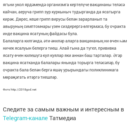
ягъни укол ярдәмендә организмга кертелүче вакцинаны теләсә
кайчан, аеруча грипп зур куркыныч тудырганда да ясатырга
кирәк. Дөрес, кеше грипп вирусы белән зарарланып та
авыруның симптомнары үзен сиздерергә өлгермәсә, бу очракта
инде вакцина ясатуның файдасы була.
Балаларга килгәндә, әти-әниләр аларга вакцинаның ни өчен һәм
ничек ясалуын белергә тиеш. Алай гына да түгел, прививка
ясату өчен килешүгә кул куялар яки аннан баш тарталар. Әгәр
вакцина ясатканда балалары янында торырга теләсәләр, бу
очракта бала белән бергә яшәү урырындагы поликлиникага
мөрәҗәгать итәргә тиешләр.
Фото http://2018god.net
Следите за самым важным и интересным в
Telegram-канале
Татмедиа