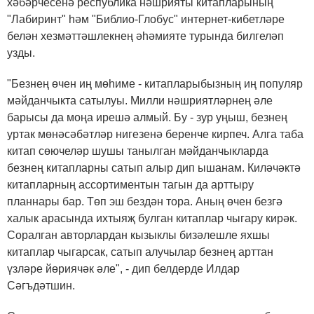
хәбәрчесенә республика нәшрияты китапларының
"Лабиринт" һәм "Библио-Глобус" интернет-кибетләре
белән хезмәттәшлекнең әһәмияте турында билгеләп
узды.
"Безнең өчен иң мөһиме - китапларыбызның иң популяр
мәйданчыкта сатылуы. Милли нәшриятләрнең әле
барысы да моңа ирешә алмый. Бу - зур уңыш, безнең
уртак мөнәсәбәтләр нигезенә беренче кирпеч. Алга таба
китап сөючеләр шушы танылган мәйданчыкларда
безнең китапларны сатып алыр дип ышанам. Киләчәктә
китапларның ассортиментын тагын да арттыру
планнары бар. Төп эш бездән тора. Аның өчен безгә
халык арасында ихтыяҗ булган китаплар чыгару кирәк.
Соралган авторлардан кызыклы бизәлешле яхшы
китаплар чыгарсак, сатып алучылар безнең арттан
үзләре йөриячәк әле", - дип белдерде Илдар
Сәгъдәтшин.