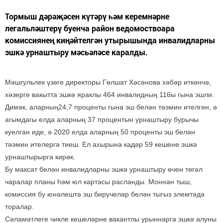
Тормыш дәрәҗәсен күтәрү һәм керемнәрне
легальләштерү буенча район ведомоствоара
комиссиянең киңәйтелгән утырышында инвалидларны
эшкә урнаштыру мәсьәләсе каралды.
Мәшгульлек үзәге директоры Гөлшат Хәсәнова хәбәр иткәнчә,
хәзерге вакытта эшкә яраклы 464 инвалидның 116ы гына эшли.
Димәк, аларның24,7 проценты гына эш белән тәэмин ителгән, ә
агымдагы елда аларның 37 процентын урнаштыру бурычы
куелган иде, ә 2020 елда аларның 50 проценты эш белән
тәэмин ителергә тиеш. Ел ахырына кадәр 59 кешене эшкә
урнаштырырга кирәк.
Бу максат белән инвалидларны эшкә урнаштыру өчен төгәл
чаралар планы һәм юл картасы расланды. Моннан тыш,
комиссия бу юнәлештә эш бирүчеләр белән тыгыз элемтәдә
торалар.
Сәламәтлеге чикле кешеләрне вакантлы урыннарга эшкә алуны