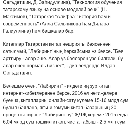
Сәгъдәтшин, Д. Заһидуллина), "Технология обучения
татарскому языку на основе моделей речи" (Н.
Максимов), "Татарская "Алифба": история һәм и
современность" (Алла Сальникова һәм Диләрә
Галиуллина) һәм башкалар бар.
Китаплар Татарстан китап нәшрияты бәясеннән
сатылмый, "Лабиринт"ның һәркайсына үз бәясе. "Бәя
арттыру - алар эше. Алар үз бәяләрен үзе билгели, бу
алар өчен нормаль бизнес", - дип белдерде Илдар
Сәгъдәтшин.
Белешмә өчен. "Лабиринт" - илдәге иң зур китап
интернет-кибетләренең берсе. 2016 ел нәтиҗәләре
буенча, китапларны онлайн-сату күләме 15-16 млрд сум
булып бәяләнә, ягъни гомуми китап базарының 20
проценты тирәсе."Лабиринт.ру" ҖЧҖ кереме 2015 елда
6,04 млрд сум тәшкил иткән, чиста табыш - 2,5 млн сум.