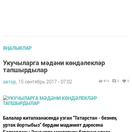
ЯҢАЛЫКЛАР
Укучыларга мәдәни көндәлекләр
тапшырдылар
автор,
15 сентябрь 2017 - 07:02
914
0
0
Балалар китапханәсендә узган "Татарстан - безнең
уртак йортыбыз" бердәм мәдәният дәресенә
Болгардагы 2нче урта мәктәпнең беренче класс