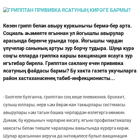
Көзен грипп белән авыру куркынычы бермә-бер арта.
Социаль әһәмияте ягыннан ул йогышлы авырулар
арасында беренче урында тора. Йогышлы чирдән
үлүчеләр санының артуы зур борчу тудыра. Шуңа күрә
соңгы елларда гриппка каршы вакцинация ясауга зур
игътибар бирелә. Грипптан саклану өчен прививка
ясатуның файдасы бармы? Бу хакта газета укучыларга
район хастаханәсенең табиб-инфекционисты...
- Билгеле булганча, грипптан соң кеше пневмония, бронхит,
сулыш юллары, нерв һәм йөрәк-кан тамырлары системасы
авырулары һәм тагын башка чирләрдән өзлегергә мөмкин.
Димәк, бу куркыныч чирләрне кисәтү, ягъни профилактикалау
максаты белән тиешле чараларны вакытында күрергә кирәк.
Шулар арасыннан аеруча да нәтиҗәлесе булып вакцинация