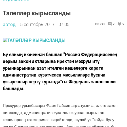
Таләпләр кырысланды
автор,
15 сентябрь 2017 - 07:05
764
0
0
Бу елның июненнән башлап "Россия Федерациясенең
аерым закон актларына иректән мәхрүм итү
урыннарыннан азат ителгән кешеләргә карата
административ күзәтчелек мәсьәләләре буенча
үзгәрешләр кертү турында"гы Федераль закон эшли
башлады.
Прокурор урынбасары Фаил Гайсин аңлатуынча, әлеге закон
нигезендә, административ күзәтчелек урнаштырылган
кешеләрнең категориясе киңәйтелде, шулай ук "кайда булу
урыны" дигән төшенчә кертелде. Икенче төрле әйткәндә, бу