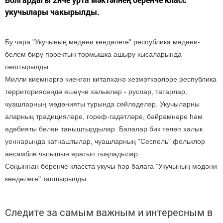
укучылары чакырылды.
Бу чара "Укучының мәдәни көндәлеге" республика мәдәни-
белем бирү проектын тормышка ашыру кысаларында
оештырылды.
Милли киемнәргә киенгән китапханә хезмәткәрләре республика
территориясендә яшәүче халыклар - руслар, татарлар,
чуашларның мәдәнияты турында сөйләделәр. Укучыларны
аларның традицияләре, гореф-гадәтләре, бәйрәмнәре һәм
әдәбияты белән таныштырдылар. Балалар бик теләп халык
уеннарында катнаштылар, чуашларның "Сеспель" фольклор
ансамбле чыгышын яратып тыңладылар.
Соңыннан беренче класста укучы һәр балага "Укучының мәдәни
көндәлеге" тапшырылды.
Следите за самым важным и интересным в