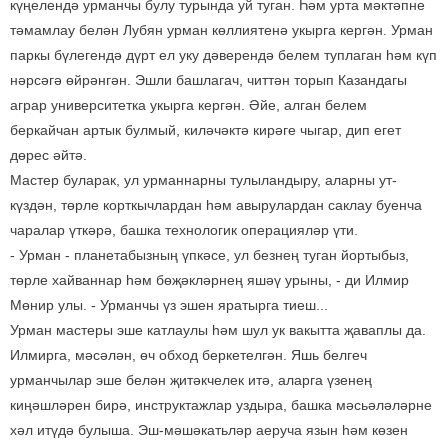
күңелендә урманчы булу турында уй туган. Һәм урта мәктәпне
тәмамлау белән Лубян урман көллиятенә укырга кергән. Урман
паркы бүлегендә дүрт ел уку дәверендә белем туплаган һәм күп
нәрсәгә өйрәнгән. Эшли башлагач, читтән торып Казандагы
аграр университетка укырга кергән. Әйе, алган белем
беркайчан артык булмый, киләчәктә кирәге чыгар, дип егет
дөрес әйтә.
Мастер буларак, ул урманнарны тулыландыру, аларны ут-
күздән, төрле корткычлардан һәм авырулардан саклау буенча
чаралар үткәрә, башка технологик операцияләр үти.
- Урман - планетабызның үпкәсе, ул безнең туган йортыбыз,
төрле хайваннар һәм бөҗәкләрнең яшәү урыны, - ди Илмир
Мөнир улы. - Урманчы үз эшен яратырга тиеш...
Урман мастеры эше катлаулы һәм шул ук вакытта җаваплы да.
Илмирга, мәсәлән, өч обход беркетелгән. Яшь белгеч
урманчылар эше белән җитәкчелек итә, аларга үзенең
киңәшләрен бирә, инструктажлар уздыра, башка мәсьәләләрне
хәл итүдә булыша. Эш-мәшәкатьләр аеруча язын һәм көзен