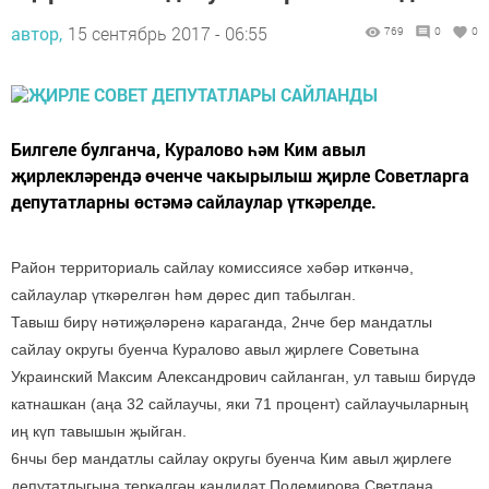
автор,
15 сентябрь 2017 - 06:55
769
0
0
Билгеле булганча, Куралово һәм Ким авыл
җирлекләрендә өченче чакырылыш җирле Советларга
депутатларны өстәмә сайлаулар үткәрелде.
Район территориаль сайлау комиссиясе хәбәр иткәнчә,
сайлаулар үткәрелгән һәм дөрес дип табылган.
Тавыш бирү нәтиҗәләренә караганда, 2нче бер мандатлы
сайлау округы буенча Куралово авыл җирлеге Советына
Украинский Максим Александрович сайланган, ул тавыш бирүдә
катнашкан (аңа 32 сайлаучы, яки 71 процент) сайлаучыларның
иң күп тавышын җыйган.
6нчы бер мандатлы сайлау округы буенча Ким авыл җирлеге
депутатлыгына теркәлгән кандидат Подемирова Светлана