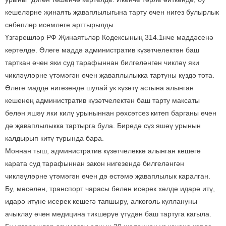
кешеләрне җинаять җаваплылыгына тарту өчен нигез булырлык
сәбәпләр исемлеге арттырылды.
Үзгәрешләр РФ Җинаятьләр Кодексының 314.1нче маддәсенә
кертелде. Әлеге маддә административ күзәтчелектән баш
тарткан өчен яки суд тарафыннан билгеләнгән чикләү яки
чикләүләрне үтәмәгән өчен җаваплылыкка тартуны күздә тота.
Әлеге маддә нигезендә шулай ук күзәтү астына алынган
кешенең административ күзәтчелектән баш тарту максаты
белән яшәү яки килү урыныннан рөхсәтсез китеп барганы өчен
дә җаваплылыкка тартырга була. Биредә сүз яшәү урынын
калдырып китү турында бара.
Моннан тыш, административ күзәтчелеккә алынган кешегә
карата суд тарафыннан закон нигезендә билгеләнгән
чикләүләрне үтәмәгән өчен дә өстәмә җаваплылык каралган.
Бу, мәсәлән, транспорт чарасы белән исерек хәлдә идарә итү,
идарә итүне исерек кешегә тапшыру, алкоголь куллануны
ачыклау өчен медицина тикшерүе үтүдән баш тартуга кагыла.