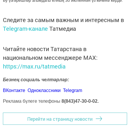
Бу үзгәрешләр агымдагы елның 30 июленнән үз көченә керде.
Следите за самым важным и интересным в
Telegram-канале
Татмедиа
Читайте новости Татарстана в
национальном мессенджере MАХ:
https://max.ru/tatmedia
Безнең социаль челтәрләр:
ВКонтакте
Одноклассники
Telegram
Реклама бүлеге телефоны
8(843)47-30-0-02.
Перейти на страницу новости