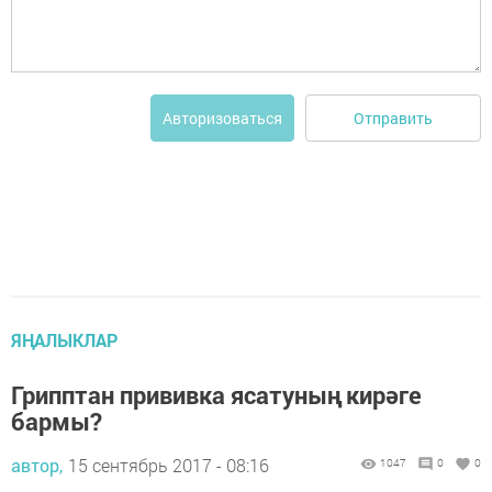
Отправить
Авторизоваться
ЯҢАЛЫКЛАР
Грипптан прививка ясатуның кирәге
бармы?
автор,
15 сентябрь 2017 - 08:16
1047
0
0