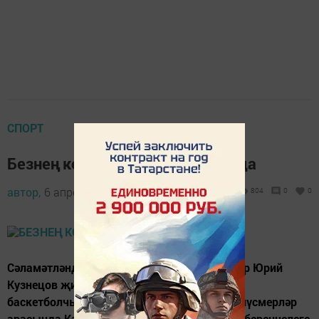
СПОРТ
Безнең команда – өченче урында
автор,
6 апрель 2018 - 09:20
804
0
0
Сәламәтләндерү-белем бирү үзәгендә тренер Юрий
Кузнецов җитәкчелегендә шөгыльләнүче
баскетболчылар командасы 18 яшькәчә яшүсмерләр
арасында Кама Аланында үткән Татарстан беренчелеге