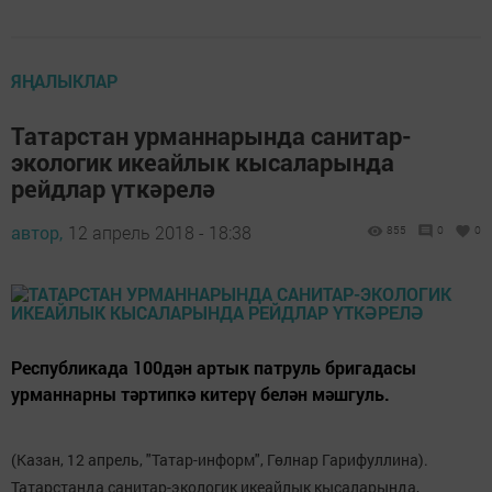
ЯҢАЛЫКЛАР
Татарстан урманнарында санитар-
экологик икеайлык кысаларында
рейдлар үткәрелә
автор,
12 апрель 2018 - 18:38
855
0
0
Республикада 100дән артык патруль бригадасы
урманнарны тәртипкә китерү белән мәшгуль.
(Казан, 12 апрель, "Татар-информ", Гөлнар Гарифуллина).
Татарстанда санитар-экологик икеайлык кысаларында,