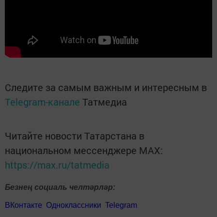
Следите за самым важным и интересным в
Telegram-канале
Татмедиа
Читайте новости Татарстана в
национальном мессенджере MАХ:
https://max.ru/tatmedia
Безнең социаль челтәрләр:
ВКонтакте
Одноклассники
Telegram