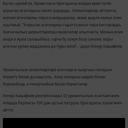
Бүген, шулай ук, Урман сагы бригадасы юлдан ерак түгел
корыган агачларны кисеп аударды. Хезмәткәрләр әйтүенчә,
кипкән агачларны черүгә калдыралар, әмма җирле халык эзен
суытмый. "Корыган агачларны гадәттә якын-тирә бистәләрдә,
бакчачылык ширкәтләрендә яшәүчеләр алып китә. Моның өчен
аларга җәза салмыйбыз, гәрчә бу хокук бозу санала, коры
агачны урлау маддәсенә дә туры килә", - диде Илнур Кәшәфиев.
Урманчылык хезмәткәрләре агачларга сыерчык ояларын
беркетү белән дә мәшгуль. Алар ояларны шөреп белән
бормыйлар, ә тимерчыбык белән беркетәләр.
Илнур Кәшәфиев республикада 32 урманчылык исәпләнгәнен.
Аларда барлыгы 100 дән артык патруль бригадасы эшләгәнен
әйтте.