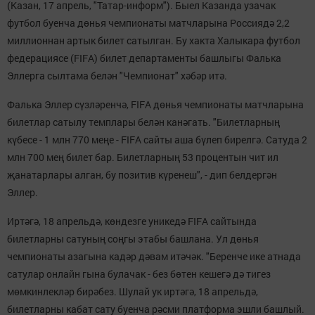
(Казан, 17 апрель, "Татар-информ"). Быел Казанда узачак
футбол буенча дөнья чемпионаты матчларына Россиядә 2,2
миллионнан артык билет сатылган. Бу хакта Халыкара футбол
федерациясе (FIFA) билет департаменты башлыгы Фалька
Эллерга сылтама белән "Чемпионат" хәбәр итә.
Фалька Эллер сүзләренчә, FIFA дөнья чемпионаты матчларына
билетлар сатылу темплары белән канәгать. "Билетларның
күбесе - 1 млн 770 меңе - FIFA сайты аша бүлеп бирелгә. Сатуда 2
млн 700 мең билет бар. Билетларның 53 процентын чит ил
җанатарлары алган, бу позитив күренеш", - дип белдергән
Эллер.
Иртәгә, 18 апрельдә, көндезге уникедә FIFA сайтында
билетларны сатуның соңгы этабы башлана. Ул дөнья
чемпионаты азагына кадәр дәвам итәчәк. "Беренче ике атнада
сатулар онлайн гына булачак - без бөтен кешегә дә тигез
мөмкинлекләр бирәбез. Шулай ук иртәгә, 18 апрельдә,
билетларны кабат сату буенча рәсми платформа эшли башлый.