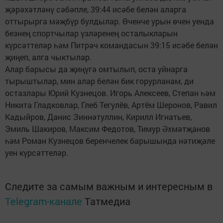
җәрәхәтләнү сәбәпле, 39:44 исәбе белән аларга
оттырырга мәҗбүр булдылар. Өченче урын өчен уенда
безнең спортчылар үзләренең осталыкларын
күрсәттеләр һәм Питрәч командасын 39:15 исәбе белән
җиңеп, алга чыктылар.
Алар барысы да җиңүгә омтылып, оста уйнарга
тырыштылар, мин алар белән бик горурланам, ди
остазлары Юрий Кузнецов. Игорь Алексеев, Степан һәм
Никита Гладковлар, Глеб Тегулёв, Артём Шеронов, Равил
Кадыйров, Данис Зиннәтуллин, Кирилл Игнатьев,
Эмиль Шакиров, Максим Федотов, Тимур Әхмәтҗанов
һәм Роман Кузнецов беренчелек барышында нәтиҗәле
уен күрсәттеләр.
Следите за самым важным и интересным в
Telegram-канале
Татмедиа