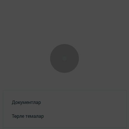
Документлар
Төрле темалар