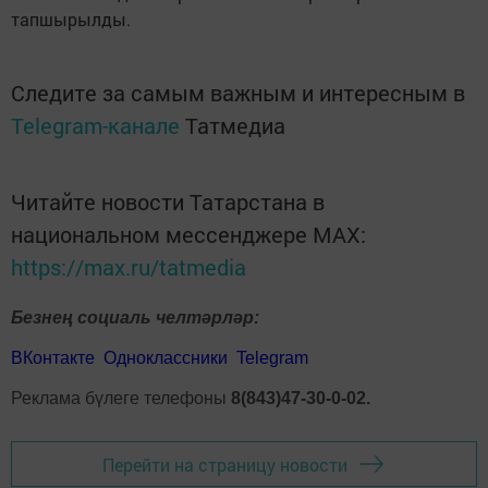
тапшырылды.
Следите за самым важным и интересным в
Telegram-канале
Татмедиа
Читайте новости Татарстана в
национальном мессенджере MАХ:
https://max.ru/tatmedia
Безнең социаль челтәрләр:
ВКонтакте
Одноклассники
Telegram
Реклама бүлеге телефоны
8(843)47-30-0-02.
Перейти на страницу новости