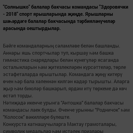
"Солнышко" балалар бакчасы командасы "Здоровячки
- 2018" спорт ярышларында җиңде. Ярышларны
шәһәрдәге балалар бакчасында тәрбияләнүчеләр
арасында оештырдылар.
Бәйге командаларның сәламләве белән башланды.
Аннары яшь спортчылар туп, кыршау һәм башка
гимнастика снарядлары белән күнегүләр ясаганда
осталыкларын һәм җитезлекләрен күрсәттеләр, төрле
эстафеталарда ярыштылар. Командага җиңү китерү
өчен һәр бала хәленнән килгән кадәр тырышты. Аларга
җыр һәм биюләр башкарып, ярдәм итү төркеме дә көч
өстәп торды.
Нәтиҗәдә икенче урынга "Антошка" балалар бакчасы
командасы лаек булды. Өченче урынны "Родничок" һәм
"Колосок" вәкилләре бүлеште.
Конкурста катнашучыларга Мактау грамоталары,
символик медальләр һәм истәлек призлары