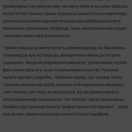
урманнарны тәртипкә китерү, чистарту буенча эш алып барыла.
Бүген Татарстанның Урман хуҗалыгы министрлыгы вәкилләре,
урманчылык хезмәткәрләре катнашында рейдларның берсе
Матюшино урманында үткәрелде. Анда массакүләм мәгълүмат
чаралары вәкилләре дә катнашты.
"Урман хуҗалыгы министрлыгы урманнарында эш башланды.
Урманнарда җир өстендә дә, авиация юлы белән дә патруль
уздырыла. Мондый рейдларның максаты - урманнарны чүпләү
фактларын фаш итү, хокук бозучыларны ачыклау. Халыкка
аңлату эшләре үткәрәбез. Урманны саклау, чүп ташлау тыелу
турында аншлаглар куела, корыган агачлар киселә, көнкүреш
һәм төзелеш чүп-чары җыештырыла. Бу эш даими рәвештә
сезон дәвамында башкарыла. Гел чүпләнә торган урыннарны
беләбез, шул урыннар буенча график буенча гел йөрибез", - диде
Шәһәр яны урманчылыгы җитәкчесе Илнур Кәшәфиев.