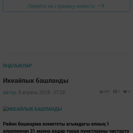
Перейти на страницу новости
ЯҢАЛЫКЛАР
Икеайлык башланды
автор,
6 апрель 2018 - 07:20
807
0
0
Район башкарма комитеты агымдагы елның 1
апреленнән 31 маена кадәр торак пунктларны чистарту