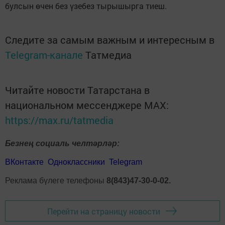
булсын өчен без үзебез тырышырга тиеш.
Следите за самым важным и интересным в
Telegram-канале
Татмедиа
Читайте новости Татарстана в
национальном мессенджере MАХ:
https://max.ru/tatmedia
Безнең социаль челтәрләр:
ВКонтакте
Одноклассники
Telegram
Реклама бүлеге телефоны
8(843)47-30-0-02.
Перейти на страницу новости