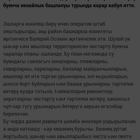
буенча икеайлык башлануы турында карар кабул итте.
Эшләргә юнәлеш бирү өчен оператив штаб
оештырылды, аңа район башкарма комитеты
җитәкчесе Валерий Осокин җитәкчелек итә. Шулай ук
шәһәр һәм авыллар территориясен чистарту буенча
чаралар планы эшләнде. Бу план нигезендә су
буендагы саклагыч зоналарны, пляжларны,
скверларны, паркларны, балалар мәйданчыкларын,
кешеләр ял итә торган урыннарны, юл кырыйларын,
шәхси йорт буйларын һәм башка урыннарны тәртипкә
китерү күздә тотыла. Һәйкәлләрне ремонтлау,
зиратларны чистарту һәм тәртипкә китерү, законсыз
чүп-чар түгү урыннарын бетерүгә аерым игътибар
биреләчәк.
Бу чорда даими рәвештә шимбә өмәләре уздырылачак,
ә анда катнашу - һәр кешенең бурычы. Безнең уртак
йортыбыз, шәһәр һәм авылларыбыз чиста һәм пөхтә