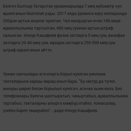
Белгеч былтыр Татарстан урманнарында 7 мең кубометр чүп
җыелганын билгеләп узды. 2017 елда урманга керү юлларында
200дән артык аншлаг куелган. Чүп калдырган өчен 186 кеше
җаваплылыкка тартылган, 490 мең сумнан артык штраф
салынган. Илнур Кәшәфиев физик затларга 5 мең сум, вазифаи
затларга 20-40 мең сум, юридик затларга 250-500 мең сум
штраф каралганын әйтте.
Урман сакчылары агачларга борып куелган реклама
такталарына каршы көрәш алып бара. "Бу матур да түгел,
аннары шөреп белән борылып куелгач, агачка зыян килә. Без
телефоннары буенча шалтыратып, чакыртабыз, җаваплылыкка
тартабыз, такталарны алырга мәҗбүр итәбез. Алмасалар,
үзебез бәреп төшерәбез", - диде Илнур Кәшәфиев.