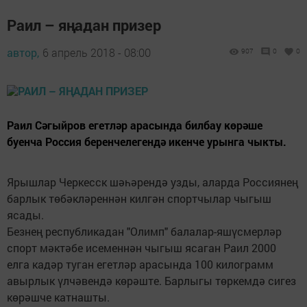
Раил – яңадан призер
автор,
6 апрель 2018 - 08:00
907
0
0
Раил Сәгыйров егетләр арасында билбау көрәше
буенча Россия беренчелегендә икенче урынга чыкты.
Ярышлар Черкесск шәһәрендә узды, аларда Россиянең
барлык төбәкләреннән килгән спортчылар чыгыш
ясады.
Безнең республикадан "Олимп" балалар-яшүсмерләр
спорт мәктәбе исеменнән чыгыш ясаган Раил 2000
елга кадәр туган егетләр арасында 100 килограмм
авырлык үлчәвендә көрәште. Барлыгы төркемдә сигез
көрәшче катнашты.