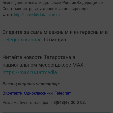
Безнең спортчыга медаль һәм Россия Федерациясе
Спорт министрлыгы дипломы тапшырылды.
Фото:
http://spasskiy.tatarstan.ru
Следите за самым важным и интересным в
Telegram-канале
Татмедиа
Читайте новости Татарстана в
национальном мессенджере MАХ:
https://max.ru/tatmedia
Безнең социаль челтәрләр:
ВКонтакте
Одноклассники
Telegram
Реклама бүлеге телефоны
8(843)47-30-0-02.