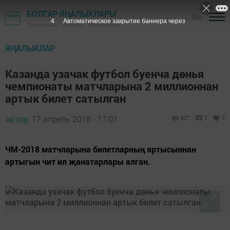
БОЛГАР ЯҢАЛЫКЛАРЫ
16+
3
Автоматическое закрытие баннера через
"Яңа тормыш" газетасы - Спас районы
ЯҢАЛЫКЛАР
Казанда узачак футбол буенча дөнья
чемпионаты матчларына 2 миллионнан
артык билет сатылган
автор,
17 апрель 2018 - 17:01
827
0
0
ЧМ-2018 матчларына билетларның яртысыннан
артыгын чит ил җанатарлары алган.