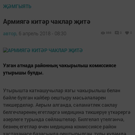
ҖӘМГЫЯТЬ
Армиягә китәр чаклар җитә
автор,
6 апрель 2018 - 08:30
966
0
0
Узган атнада районның чакырылыш комиссиясе
утырышы булды.
Утырышта катнашучылар язгы чакырылыш белән
бәйле булган кайбер оештыру мәсьәләләрен
тикшерделәр. Аерым алганда, сәламәтлек саклау
белгечләренең егетләргә медицина тикшерүе үткәрергә
әзерлеге турында сөйләштеләр. Билгеләп үтелгәнчә,
безнең егетләр өчен медицина комиссиясе район
хастаханәсе базасында оештырылган, тулы күләмдә