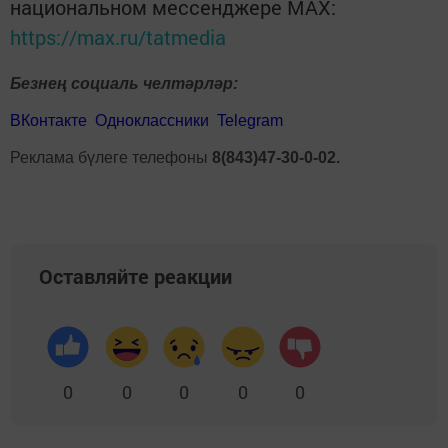
национальном мессенджере MАХ:
https://max.ru/tatmedia
Безнең социаль челтәрләр:
ВКонтакте
Одноклассники
Telegram
Реклама бүлеге телефоны
8(843)47-30-0-02.
Оставляйте реакции
0
0
0
0
0