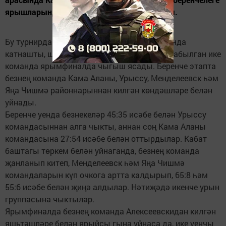
ярышларында бронза медальгә лаек булды.
Бу турнирда ике төркемгә бүленгән ун команда
катнашты, шулар арасыннан иң яхшы дип табылган ике
команда ярымфиналда чыгыш ясады. Беренче этапта
безнең команда Кама Аланы, Урыссу, Менделеевск һәм
Яңа Чишмә районнарыннан килгән көндәшләре белән
уйнады.
Беренче уенда безнекеләр 45:35 исәбе белән Урыссу
командасыннан алга чыкты, аннан соң Кама Аланы
командасына 27:54 исәбе белән оттырдылар. Кабат
баштагы төркем белән уйнаганда, безнең команда
җанланып китеп, Менделеевск һәм Яңа Чишмә
командаларын күп очкога артта калдырып, 65:8 һәм
55:6 исәбе белән җиңә алдылар. Нәтиҗәдә икенче урын
группасына чыктылар.
Ярымфиналда безнең команда Алексеевскидан килгән
яшьтәшләре белән ярыйсы гына уйнаса да, ике уенчы