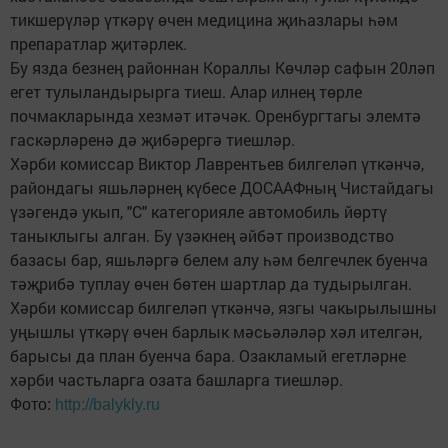
тикшерүләр үткәрү өчен медицина җиһазлары һәм
препаратлар җитәрлек.
Бу язда безнең районнан Кораллы Көчләр сафын 20ләп
егет тулыландырырга тиеш. Алар илнең төрле
почмакларында хезмәт итәчәк. Оренбургтагы элемтә
гаскәрләренә дә җибәрергә тиешләр.
Хәрби комиссар Виктор Лаврентьев билгеләп үткәнчә,
райондагы яшьләрнең күбесе ДОСААФның Чистайдагы
үзәгендә укып, "С" категорияле автомобиль йөртү
таныклыгы алган. Бу үзәкнең әйбәт производство
базасы бар, яшьләргә белем алу һәм белгечлек буенча
тәҗрибә туплау өчен бөтен шартлар да тудырылган.
Хәрби комиссар билгеләп үткәнчә, язгы чакырылышны
уңышлы үткәрү өчен барлык мәсьәләләр хәл ителгән,
барысы да план буенча бара. Озакламый егетләрне
хәрби частьларга озата башларга тиешләр.
Фото:
http://balykly.ru