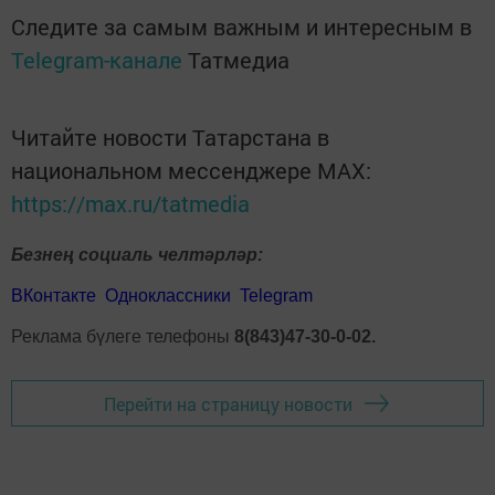
Следите за самым важным и интересным в
Telegram-канале
Татмедиа
Читайте новости Татарстана в
национальном мессенджере MАХ:
https://max.ru/tatmedia
Безнең социаль челтәрләр:
ВКонтакте
Одноклассники
Telegram
Реклама бүлеге телефоны
8(843)47-30-0-02.
Перейти на страницу новости