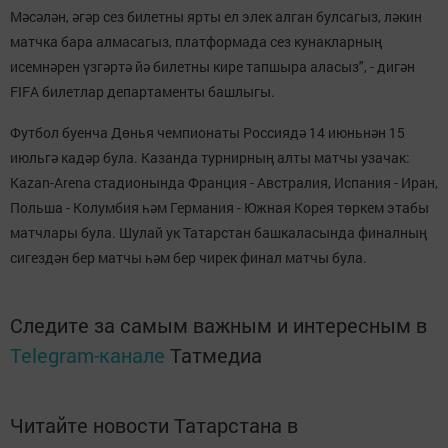
Мәсәлән, әгәр сез билетны ярты ел элек алган булсагыз, ләкин
матчка бара алмасагыз, платформада сез кунакларның
исемнәрен үзгәртә йә билетны кире тапшыра аласыз", - дигән
FIFA билетлар департаменты башлыгы.
Футбол буенча Дөнья чемпионаты Россиядә 14 июньнән 15
июльгә кадәр була. Казанда турнирның алты матчы узачак:
Kazan-Arena стадионында Франция - Австралия, Испания - Иран,
Польша - Колумбия һәм Германия - Южная Корея төркем этабы
матчлары була. Шулай ук Татарстан башкаласында финалның
сигездән бер матчы һәм бер чирек финал матчы була.
Следите за самым важным и интересным в
Telegram-канале
Татмедиа
Читайте новости Татарстана в