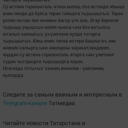
Су өстенә горизонталь яткан килеш, боз өстендә ябышу
өчен нинди дә булса терәк табырга тырышыгыз. Терәк
ролен пычак яки кечкенә багор үти ала. Әгәр беренче
тырышу уңышсыз килеп чыкса һәм боз ватылса,
югалып калмагыз, үз-үзегезне кулда тотарга
тырышыгыз. Юеш кием төпкә өстери башлагач, аяк
киемен салырга һәм аякларны хәрәкәтләндереп,
яңадан су өстенә горизонталь ятарга һәм үзегезне
судан чыгарырга тырышырга кирәк.
Исегездә тотыгыз: сезнең иминлек - үзегезнең
кулларда.
Следите за самым важным и интересным в
Telegram-канале
Татмедиа
Читайте новости Татарстана в