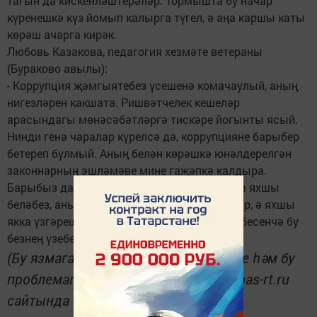
тагын да кискенләштерәләр. Тормышта бу начар
күренешкә күз йомып калырга түгел, ә аңа каршы каты
көрәш ачарга кирәк.
Любовь Казакова, педагогия хезмәте ветераны
(Бураково авылы):
- Коррупция җәмгыятебез үсешенә комачаулый, аның
нигезләрен какшата. Ришвәтчелек кешеләр
арасындагы мөнәсәбәтләргә тискәре йогынты ясый.
Нинди генә чаралар күрелсә дә, коррупцияне барыбер
бетереп булмый. Аның белән көрәшкә юнәлдерелгән
законнарның эшләмәве мине гаҗәпкә калдыра.
Барыбыз да коррупция дигән афәт турында яхшы
беләбез, аның турында сөйлиләр һәм язалар, ә яхшы
якка үзгәрешләр сизелми диярлек. Ә бит күбесенчә бу
безнең үзебездән тора...
(Бу язмага карата үз тәэсирләрегезне һәм бу
проблемага мөнәсәбәтегезне www.spas-rt.ru
сайтында белдерергә була).