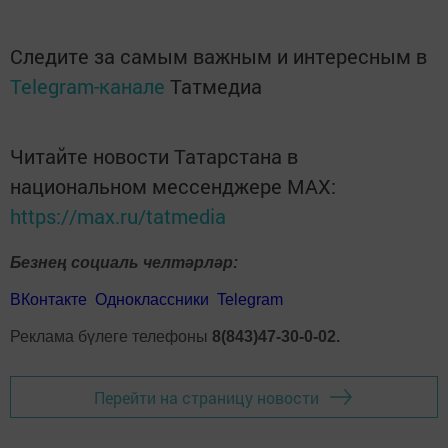
Следите за самым важным и интересным в
Telegram-канале
Татмедиа
Читайте новости Татарстана в
национальном мессенджере MАХ:
https://max.ru/tatmedia
Безнең социаль челтәрләр:
ВКонтакте
Одноклассники
Telegram
Реклама бүлеге телефоны
8(843)47-30-0-02.
Перейти на страницу новости