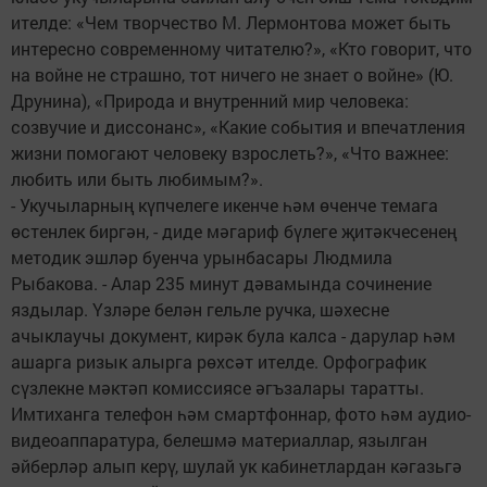
ителде: «Чем творчество М. Лермонтова может быть
интересно современному читателю?», «Кто говорит, что
на войне не страшно, тот ничего не знает о войне» (Ю.
Друнина), «Природа и внутренний мир человека:
созвучие и диссонанс», «Какие события и впечатления
жизни помогают человеку взрослеть?», «Что важнее:
любить или быть любимым?».
- Укучыларның күпчелеге икенче һәм өченче темага
өстенлек биргән, - диде мәгариф бүлеге җитәкчесенең
методик эшләр буенча урынбасары Людмила
Рыбакова. - Алар 235 минут дәвамында сочинение
яздылар. Үзләре белән гельле ручка, шәхесне
ачыклаучы документ, кирәк була калса - дарулар һәм
ашарга ризык алырга рөхсәт ителде. Орфографик
сүзлекне мәктәп комиссиясе әгъзалары таратты.
Имтиханга телефон һәм смартфоннар, фото һәм аудио-
видеоаппаратура, белешмә материаллар, язылган
әйберләр алып керү, шулай ук кабинетлардан кәгазьгә