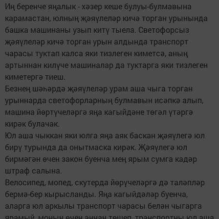
Иң беренче яңалык - хәзер кеше булуы-булмавына
карамастан, юлның җәяүлеләр кичә торган урынында
башка машинаны узып китү тыела. Светофорсыз
җәяүлеләр кичә торган урын алдында транспорт
чарасы туктап калса яки тизлеген киметсә, аның
артыннан килүче машиналар да туктарга яки тизлеген
киметергә тиеш.
Безнең шәһәрдә җәяүлеләр урам аша чыга торган
урыннарда светофорларның булмавын исәпкә алып,
машина йөртүчеләргә яңа кагыйдәне төгәл үтәргә
кирәк булачак.
Юл аша чыккан яки юлга яңа аяк баскан җәяүлегә юл
бирү турында да онытмаска кирәк. Җәяүлегә юл
бирмәгән өчен закон буенча мең ярым сумга кадәр
штраф салына.
Велосипед, мопед, скутерда йөрүчеләргә дә таләпләр
бермә-бер кырысланды. Яңа кагыйдәләр буенча,
аларга юл аркылы транспорт чарасы белән чыгарга
ярамый, моның өчен аннан төшеп, транспортны юл аша