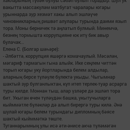
хакларының түбән булуы сәбәп булып торадыр. Шул ук
вакытта массакүләм матбугат чаралары югары
урыннарда зур хезмәт хакы алып эшләүче
чиновникларның ришвәт алулары турында даими язып
тора. Моны берничек тә аңлатып булмый. Минемчә,
безнең тормышта коррупцияне юк итү бик авыр
булачак...
Елена С. (Болгар шәһәре):
- Әлбәттә, коррупция яшәргә комачаулый. Мәсәлән,
мәгариф тармагын гына алыйк. Ике сеңлем читтән
торып югары уку йортларында белем алдылар,
аларның берсе түләүле бүлектә укыды. Чыгымнар
шактый зур булганлыктан, күп итеп терлек-туар асрарга
туры килде. Моннан тыш, алар үзләре дә эшләп тора
бит. Укыган өчен түләүдән башка, укытучыларга
кыйммәтле бүләкләр дә алып бирергә туры килә. Әнә
шулай югары белем турындагы дипломның бәясе
шактый кыйммәткә төште.
Туганнарымның улы исә әти-әнисе акча түләмәгән