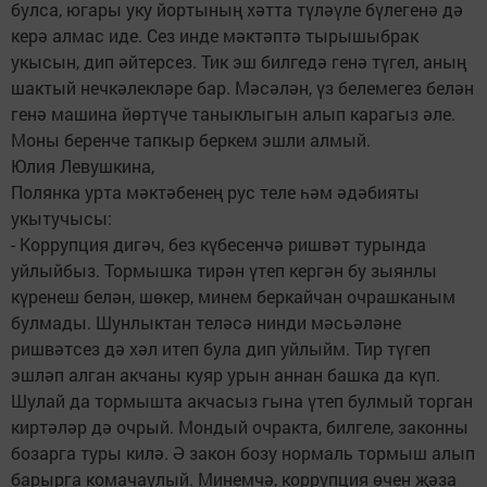
булса, югары уку йортының хәтта түләүле бүлегенә дә
керә алмас иде. Сез инде мәктәптә тырышыбрак
укысын, дип әйтерсез. Тик эш билгедә генә түгел, аның
шактый нечкәлекләре бар. Мәсәлән, үз белемегез белән
генә машина йөртүче таныклыгын алып карагыз әле.
Моны беренче тапкыр беркем эшли алмый.
Юлия Левушкина,
Полянка урта мәктәбенең рус теле һәм әдәбияты
укытучысы:
- Коррупция дигәч, без күбесенчә ришвәт турында
уйлыйбыз. Тормышка тирән үтеп кергән бу зыянлы
күренеш белән, шөкер, минем беркайчан очрашканым
булмады. Шунлыктан теләсә нинди мәсьәләне
ришвәтсез дә хәл итеп була дип уйлыйм. Тир түгеп
эшләп алган акчаны куяр урын аннан башка да күп.
Шулай да тормышта акчасыз гына үтеп булмый торган
киртәләр дә очрый. Мондый очракта, билгеле, законны
бозарга туры килә. Ә закон бозу нормаль тормыш алып
барырга комачаулый. Минемчә, коррупция өчен җәза