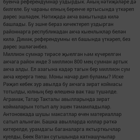
буенча референдумнар уздырдык. Аның нәтиҗәләре дә
билгеле. Бу чараны елның беренче яртысында үткәреп
дөрес эшләдек. Нәтиҗәдә акча вакытында килә
башлады. Бу эшне бераз кичектереп уздырган
районнарга республикадан акча кыенлыклар белән
килә. Димәк, референдумны ел башында үткәреп, без
дөрес эшләгәнбез.
Миллион сумнар тирәсе җыелган һәм күчерелгән
акчага район инде 3 миллион 800 мең сумнан артык
акча алды. Ел азагына кадәр тагын бер миллион сум
акча керергә тиеш. Моны начар дип буламы? Иске
Рәҗәп кебек зур авылда бу акчага зират коймасы
тотылды, юлның бер өлешенә вак таш түшәлде.
Аграмак, Татар Такталы авылларында зират
коймаларын тотып алу эшен тәмамладылар.
Антоновкада шушы максатлар өчен материаллар
сатып алынган. Башка авылларда юллар рәткә
китерелде, урамдагы баганаларга яктырткычлар
куелды, Бөек Ватан сугышында катнашучылар