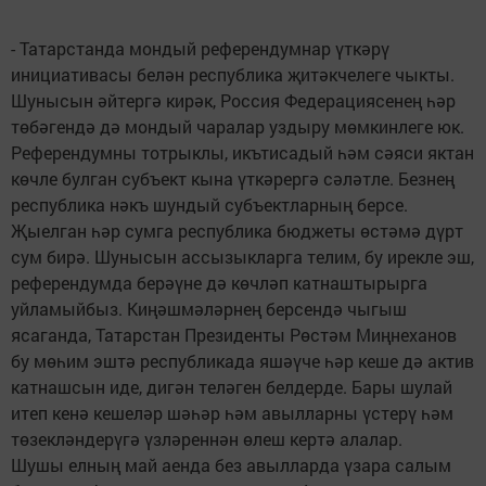
- Татарстанда мондый референдумнар үткәрү
инициативасы белән республика җитәкчелеге чыкты.
Шунысын әйтергә кирәк, Россия Федерациясенең һәр
төбәгендә дә мондый чаралар уздыру мөмкинлеге юк.
Референдумны тотрыклы, икътисадый һәм сәяси яктан
көчле булган субъект кына үткәрергә сәләтле. Безнең
республика нәкъ шундый субъектларның берсе.
Җыелган һәр сумга республика бюджеты өстәмә дүрт
сум бирә. Шунысын ассызыкларга телим, бу ирекле эш,
референдумда берәүне дә көчләп катнаштырырга
уйламыйбыз. Киңәшмәләрнең берсендә чыгыш
ясаганда, Татарстан Президенты Рөстәм Миңнеханов
бу мөһим эштә республикада яшәүче һәр кеше дә актив
катнашсын иде, дигән теләген белдерде. Бары шулай
итеп кенә кешеләр шәһәр һәм авылларны үстерү һәм
төзекләндерүгә үзләреннән өлеш кертә алалар.
Шушы елның май аенда без авылларда үзара салым