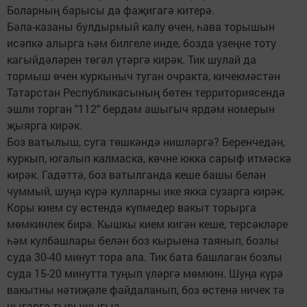
Боларның барысы да фаҗигагә китерә.
Бәла-казаны булдырмый калу өчен, һава торышын
исәпкә алырга һәм билгеле инде, бозда үзеңне тоту
кагыйдәләрен төгәл үтәргә кирәк. Тик шулай да
тормыш өчен куркыныч туган очракта, кичекмәстән
Татарстан Республикасының бөтен территориясендә
эшли торган "112" бердәм ашыгыч ярдәм номерын
җыярга кирәк.
Боз ватылыш, суга төшкәндә нишләргә? Беренчедән,
куркып, югалып калмаска, көчне юкка сарыф итмәскә
кирәк. Гадәттә, боз ватылганда кеше башы белән
чуммый, шуңа күрә кулларны ике якка сузарга кирәк.
Коры кием су өстендә күпмедер вакыт торырга
мөмкинлек бирә. Кышкы кием кигән кеше, терсәкләре
һәм кулбашлары белән боз кырыена таянып, бозлы
суда 30-40 минут тора ала. Тик бата башлаган бозлы
суда 15-20 минутта туңып үләргә мөмкин. Шуңа күрә
вакытны нәтиҗәле файдаланып, боз өстенә ничек тә
чыгарга тырышыгыз.