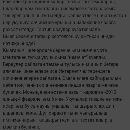
һәм электрон җайланмаларга язылган темаларны,
бланклар һәм темаларның исемлеген фоторәсемгә
төшереп алып чыгу тыелды. Сәламәтлеге начар булган
бер укучыга сочинение урынына изложение язарга
рөхсәт ителде. Тәртип бозулар күзәтелмәде.
Быел беренче тапкыр кертелгән бу имтихан нинди
нәтиҗә бирде?
Кызганыч, шәһәрдәге беренче һәм икенче урта
мәктәпнең тугыз укучысына "незачет" куелды.
Берәүләр сайлаган теманы тулысынча ачып бетерә
алмаган, икенчеләре исә Интернет челтәрендәге
сочинениеләрне сайлаган. Әмма әлегә кайгырырлык
сәбәп юк, чөнки сочинениене яңадан язарга мөмкин
булачак. Моның өчен өстәмә вакыт каралган -2015
елның 4 феврале һәм 6 мае. Укучылар тиешле нәтиҗә
ясар һәм бу сынауны уңышлы тапшырырлар, дип
ышанасы килә. Шул очракта гына чыгарылыш
имтиханнарын тапшырып кулга аттестат алырга
мөмкин булачак.