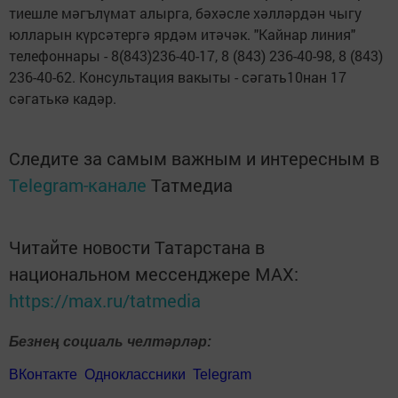
тиешле мәгълүмат алырга, бәхәсле хәлләрдән чыгу
юлларын күрсәтергә ярдәм итәчәк. "Кайнар линия"
телефоннары - 8(843)236-40-17, 8 (843) 236-40-98, 8 (843)
236-40-62. Консультация вакыты - сәгать10нан 17
сәгатькә кадәр.
Следите за самым важным и интересным в
Telegram-канале
Татмедиа
Читайте новости Татарстана в
национальном мессенджере MАХ:
https://max.ru/tatmedia
Безнең социаль челтәрләр:
ВКонтакте
Одноклассники
Telegram