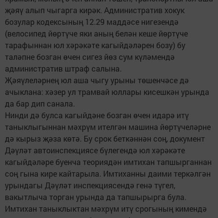
җәяү алып чыгарга кирәк. Административ хокук
бозулар кодексының 12.29 маддәсе нигезендә
(велосипед йөртүче яки аның белән кеше йөртүче
тарафыннан юл хәрәкәте кагыйдәләрен бозу) бу
таләпне бозган өчен сигез йөз сум күләмендә
административ штраф салына.
Җәяүлеләрнең юл аша чыгу урыны төшенчәсе дә
ачыклана: хәзер ул трамвай юллары кисешкән урында
да бар дип санала.
Нинди дә булса кагыйдәне бозган өчен идарә итү
таныклыгыннан мәхрүм ителгән машина йөртүчеләрне
дә кырыз җәза көтә. Бу срок беткәннән соң, документ
Дәүләт автоинспекциясе бүлегендә юл хәрәкәте
кагыйдәләре буенча теориядән имтихан тапшырганнан
соң гына кире кайтарыла. Имтиханны даими теркәлгән
урындагы Дәүләт инспекциясендә генә түгел,
вакытлыча торган урында да тапшырырга була.
Имтихан таныклыктан мәхрүм итү срогының кимендә