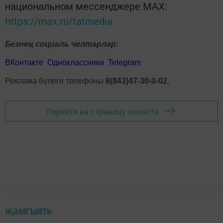
национальном мессенджере MАХ:
https://max.ru/tatmedia
Безнең социаль челтәрләр:
ВКонтакте
Одноклассники
Telegram
Реклама бүлеге телефоны
8(843)47-30-0-02.
Перейти на страницу новости
ҖӘМГЫЯТЬ