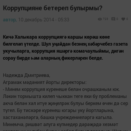
Коррупцияне бетереп булырмы?
автор,
10 декабрь 2014 - 05:33
723
0
0
Кичә Халыкара коррупциягә каршы көрәш көне
билгеләп үтелде. Шул уңайдан безнең хәбәрчебез газета
укучыларга, коррупция яшәргә комачаулыймы, дигән
сорау бирде һәм аларның фикерләрен белде.
Надежда Дмитриева,
Аграмак мәдәният йорты директоры:
- Минем коррупция күренеше белән очрашканым юк.
Ләкин тормышта килеп чыккан теге яки бу проблеманы
акча белән хәл итүе җиңелрәк булуы беркем өчен дә сер
түгел. Бу тискәре күренеш югары уку йортларына,
хастаханәләргә, башка учреждениеләргә кагыла.
Минемчә, ришвәт алуга күпмедер дәрәҗәдә хезмәт