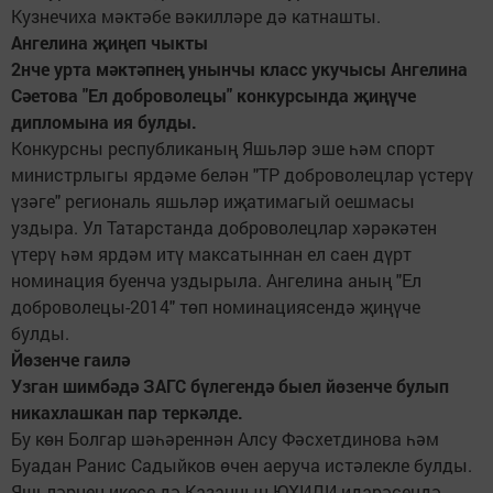
Кузнечиха мәктәбе вәкилләре дә катнашты.
Ангелина җиңеп чыкты
2нче урта мәктәпнең унынчы класс укучысы Ангелина
Сәетова "Ел доброволецы" конкурсында җиңүче
дипломына ия булды.
Конкурсны республиканың Яшьләр эше һәм спорт
министрлыгы ярдәме белән "ТР доброволецлар үстерү
үзәге" региональ яшьләр иҗатимагый оешмасы
уздыра. Ул Татарстанда доброволецлар хәрәкәтен
үтерү һәм ярдәм итү максатыннан ел саен дүрт
номинация буенча уздырыла. Ангелина аның "Ел
доброволецы-2014" төп номинациясендә җиңүче
булды.
Йөзенче гаилә
Узган шимбәдә ЗАГС бүлегендә быел йөзенче булып
никахлашкан пар теркәлде.
Бу көн Болгар шәһәреннән Алсу Фәсхетдинова һәм
Буадан Ранис Садыйков өчен аеруча истәлекле булды.
Яшьләрнең икесе дә Казанның ЮХИДИ идарәсендә