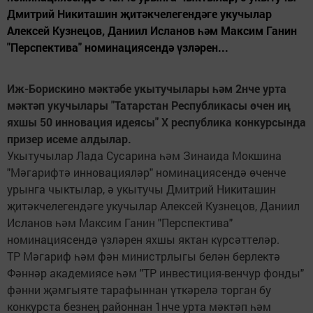
Дмитрий Никиташин җитәкчелегендәге укучылар
Алексей Кузнецов, Даниил Исланов һәм Максим Ганин
"Перспектива" номинациясендә үзләрен...
Иж-Борискино мәктәбе укытучылары һәм 2нче урта
мәктәп укучылары "Татарстан Республикасы өчен иң
яхшы 50 инновация идеясы" Х республика конкурсында
призер исеме алдылар.
Укытучылар Лада Сусарина һәм Зинаида Мокшина
"Мәгарифтә инновацияләр" номинациясендә өченче
урынга чыктылар, ә укытучы Дмитрий Никиташин
җитәкчелегендәге укучылар Алексей Кузнецов, Даниил
Исланов һәм Максим Ганин "Перспектива"
номинациясендә үзләрен яхшы яктан күрсәттеләр.
ТР Мәгариф һәм фән министрлыгы белән берлектә
Фәннәр академиясе һәм "ТР инвестиция-венчур фонды"
фәнни җәмгыяте тарафыннан үткәрелә торган бу
конкурста безнең районнан 1нче урта мәктәп һәм