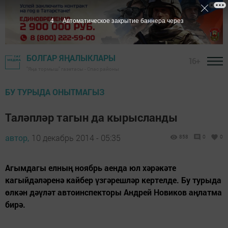
3
Автоматическое закрытие баннера через
БОЛГАР ЯҢАЛЫКЛАРЫ
16+
"Яңа тормыш" газетасы - Спас районы
БУ ТУРЫДА ОНЫТМАГЫЗ
Таләпләр тагын да кырысланды
автор,
10 декабрь 2014 - 05:35
858
0
0
Агымдагы елның ноябрь аенда юл хәрәкәте
кагыйдәләренә кайбер үзгәрешләр кертелде. Бу турыда
өлкән дәүләт автоинспекторы Андрей Новиков аңлатма
бирә.