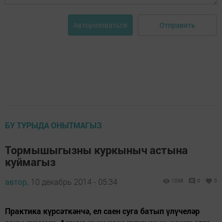
Отправить
Авторизоваться
БУ ТУРЫДА ОНЫТМАГЫЗ
Тормышыгызны куркыныч астына
куймагыз
автор,
10 декабрь 2014 - 05:34
1038
0
0
Практика күрсәткәнчә, ел саен суга батып үлүчеләр