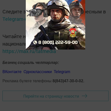
Следите за самым важным и интересным в
Telegram-канале
Татмедиа
Читайте новости Татарстана в
национальном мессенджере MАХ:
https://max.ru/tatmedia
Безнең социаль челтәрләр:
ВКонтакте
Одноклассники
Telegram
Реклама бүлеге телефоны
8(843)47-30-0-02.
Перейти на страницу новости