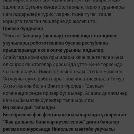
эшлиләр. Бүгенге көндә Болгарның тарихи урыннары
һәм ядкарьләре туристларны гына түгел, гаилә
корырга теләгән яшьләрне дә җәлеп итә.
Призер булдылар
"Регата" балалар (яшьләр) техник иҗат станциясе
укучылары робототехника буенча республика
ярышларында ике икенче урынны алдылар.
Алабугада команда ярышлары кече яшьтәгеләр һәм
өлкәнрәк яшьтәгеләр арасында үтте. Кече төркемдә
чыгыш ясаучы Никита Логинов һәм Степан Бойсков
"Атлаучы сумо роботлары" номинациясендә, ә Тимур
Әхмәтҗанов белән Виктор Фролов - "Баскыч"
номинациясендә призер булдылар. Аларга дипломнар
һәм кыйммәтле бүләкләр тапшырылды.
Иң яхшы дип табылды
Бөтенроссия фән фестивале кысаларында үткәрелгән
"Фән дөньясы балалар күзлегеннән" дигән балалар
рәсеме конкурсында Никольск мәктәбе укучысы