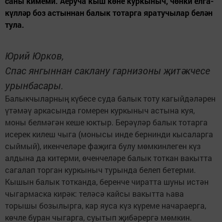
саны кимеми. Аеруча кыш көне куркыныч, чөнки елга-
күлләр боз астыннан балык тотарга яратучылар белән
тула.
Юрий Юрков,
Спас янгыннан саклану гарнизоны җитәкчесе
урынбасары.
Балыкчыларның күбесе суда балык тоту кагыйдәләрен
үтәмәү аркасында гомерен куркыныч астына куя,
моны белмәгән кеше юктыр. Берәүләр балык тотарга
исерек килеш чыга (монысы инде бернинди кысаларга
сыймый), икенчеләре фаҗига булу мөмкинлеген күз
алдына да китерми, өченчеләре балык тоткан вакытта
сагалап торган куркыныч турында белеп бетерми.
Кышын балык тотканда, беренче чиратта шуны истән
чыгармаска кирәк: теләсә кайсы вакытта һава
торышы бозылырга, кар яуса күз күреме начараерга,
көчле буран чыгарга, суытып җибәрергә мөмкин.