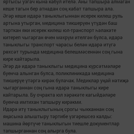
яртысы узгач кына кабул ителә. Аны тапшыра алмаган
кеше тагын бер атнадан соң кабат тапшыра ала.
Әгәр кеше идарә таныклыгыннан исерек килеш руль
артына утырган, медицина тикшерүен үтүдән баш
тарткан яки исерек килеш юл-транспорт һәлакәте
китереп чыгарган өчен мәхрүм ителгән булса, идарә
таныклыгы транспорт чарасы белән идарә итүгә
рөхсәт турында медицина белешмәсеннән соң гына
кире кайтарыла.
Әгәр дә идарә таныклыгы медицина күрсәтмәләре
буенча алынган булса, поликлиникада медицина
тикшерүе үтәргә кирәк булачак. Медиклар уңай нәтиҗә
чыгарганнан соң гына идарә таныклыгы кире
кайтарыла. Бу очракта юл хәрәкәте кагыйдәләре
буенча имтихан тапшыру кирәкми.
Идарә итү таныклыгының срогы чыкканнан соң
яңасына алыштыру тәртибе үзгәрешсез калды:
машина йөртүче таныклыгын тиешле документлар
тапшырганнан соң алырга була.