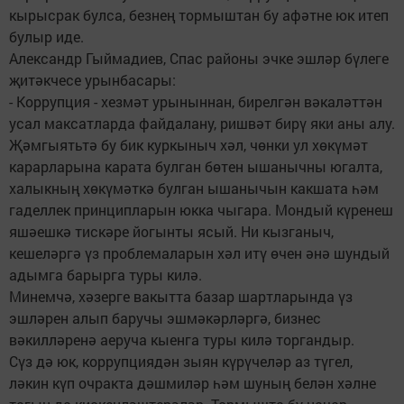
кырысрак булса, безнең тормыштан бу афәтне юк итеп
булыр иде.
Александр Гыймадиев, Спас районы эчке эшләр бүлеге
җитәкчесе урынбасары:
- Коррупция - хезмәт урыныннан, бирелгән вәкаләттән
усал максатларда файдалану, ришвәт бирү яки аны алу.
Җәмгыятьтә бу бик куркыныч хәл, чөнки ул хөкүмәт
карарларына карата булган бөтен ышанычны югалта,
халыкның хөкүмәткә булган ышанычын какшата һәм
гаделлек принципларын юкка чыгара. Мондый күренеш
яшәешкә тискәре йогынты ясый. Ни кызганыч,
кешеләргә үз проблемаларын хәл итү өчен әнә шундый
адымга барырга туры килә.
Минемчә, хәзерге вакытта базар шартларында үз
эшләрен алып баручы эшмәкәрләргә, бизнес
вәкилләренә аеруча кыенга туры килә торгандыр.
Сүз дә юк, коррупциядән зыян күрүчеләр аз түгел,
ләкин күп очракта дәшмиләр һәм шуның белән хәлне