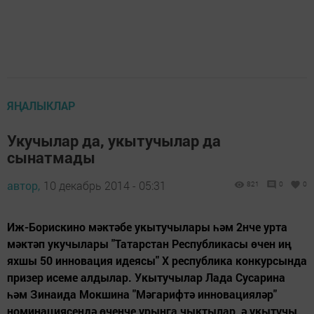
ЯҢАЛЫКЛАР
Укучылар да, укытучылар да
сынатмады
автор,
10 декабрь 2014 - 05:31
821
0
0
Иж-Борискино мәктәбе укытучылары һәм 2нче урта
мәктәп укучылары "Татарстан Республикасы өчен иң
яхшы 50 инновация идеясы" Х республика конкурсында
призер исеме алдылар. Укытучылар Лада Сусарина
һәм Зинаида Мокшина "Мәгарифтә инновацияләр"
номинациясендә өченче урынга чыктылар, ә укытучы