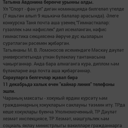
Татьяна Авдонина беренче урынны алды.
Ул "Спорт - фән ул" дигән номинациядә билгеләп үтелде
(7 яшьтән алып 9 яшькәчә балалар арасында). Әлеге
конкурска Таня почта аша үзенең "Гимнасткалар:
гүзәллек һәм нәфислек" дип исемләнгән, нәфис
гимнастика секциясенә йөрүче дус кызларын
сурәтләгән рәсемен җибәргән.
Татьянаны М. В. Ломоносов исемендәге Мәскәү дәүләт
университетында үткән бүләкләү тантанасына
чакырганнар. Анда бара алмаганга күрә, диплом һәм
бүләкләрне аңа почта аша җибәргәннәр.
Сорауларга белгечләр җавап бирә
11 декабрьдә халык өчен "кайнар линия" телефоны
эшли.
Чараның максаты - хокукый ярдәм күрсәтү һәм
гражданнарның хокукларын саклауны тәэмин итү. ТРда
кеше хокуклары буенча Уполномоченный, ТР Дәүләт
хезмәт инспекциясе, ТР Хезмәт, мәшгульлек һәм
социаль яклау министрлыгы вәкилләре гражданнарга