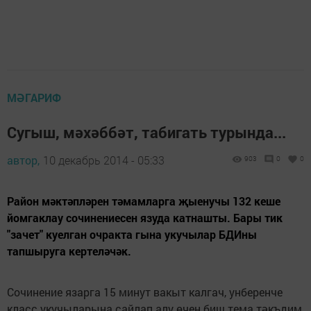
МӘГАРИФ
Сугыш, мәхәббәт, табигать турында...
автор,
10 декабрь 2014 - 05:33
903
0
0
Район мәктәпләрен тәмамларга җыенучы 132 кеше
йомгаклау сочинениесен язуда катнашты. Бары тик
"зачет" куелган очракта гына укучылар БДИны
тапшыруга кертеләчәк.
Сочинение язарга 15 минут вакыт калгач, унберенче
класс укучыларына сайлап алу өчен биш тема тәкъдим