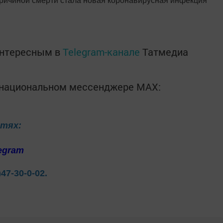
Причиной смерти стала новая коронавирусная инфекция
интересным в
Telegram-канале
Татмедиа
в национальном мессенджере MАХ:
етях:
egram
)47-30-0-02.