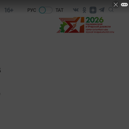
16+
РУС
ТАТ
в
1