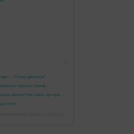
роде – «Татар дөньясы"
ыбызның тарихы, гореф-
ылыш тапкан! На сайте Центра
 доступе.
minnikhanov)
15 Июл 2020 в 5:23 PDT