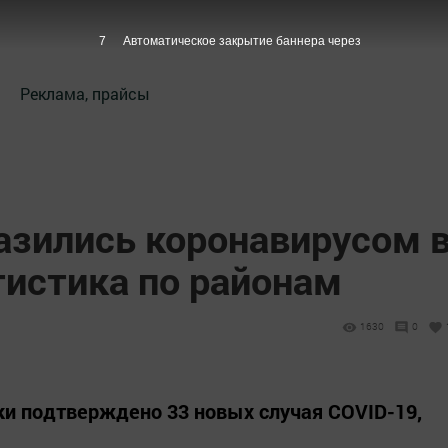
6
Автоматическое закрытие баннера через
Реклама, прайсы
азились коронавирусом 
тистика по районам
1630
0
тки подтверждено 33 новых случая COVID-19,