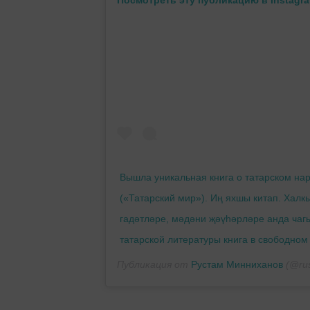
Вышла уникальная книга о татарском на
(«Татарский мир»). Иң яхшы китап. Халк
гадәтләре, мәдәни җәүһәрләре анда чаг
татарской литературы книга в свободном
Публикация от
Рустам Минниханов
(@rus