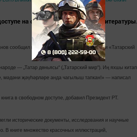
доступе на сайте Центра татарской литературы
ов сообщил в своем Instagram о выходе книги «Татарский
ароде — „Татар дөньясы“ („Татарский мир“). Иң яхшы китап
, мәдәни җәүһәрләре анда чагылыш тапкан!» — написал
 книга в свободном доступе, добавил Президент РТ.
 легли исторические документы, исследования и научные
о. В книге множество красочных иллюстраций,