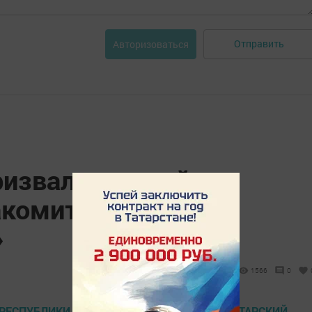
Отправить
Авторизоваться
ризвал жителей
комиться с книгой
»
1566
0