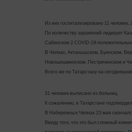
Из них госпитализировано 11 человек, 
По количеству заражений лидирует Каз
Сабинском 2 COVID-19-положительных
В Челнах, Актанышском, Буинском, Ве
Новошешминском, Пестречинском и Чис
Всего же по Татарстану на сегодняшни
31 человек выписано из больниц.
К сожалению, в Татарстане подтвердил
В Набережных Челнах 23 мая скончалс
Ввиду того, что это был сложный клин