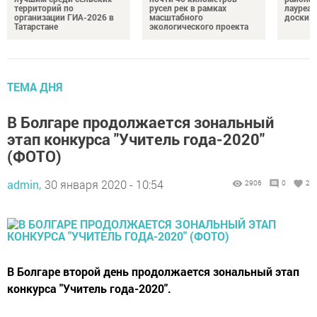
территорий по
русел рек в рамках
лауреат
организации ГИА-2026 в
масштабного
доски п
Татарстане
экологического проекта
ТЕМА ДНЯ
В Болгаре продолжается зональный
этап конкурса "Учитель года-2020"
(ФОТО)
admin,
30 января 2020 - 10:54
2906
0
2
В Болгаре второй день продолжается зональный этап
конкурса "Учитель года-2020".