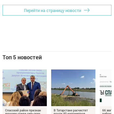
Перейти на страницу новости
Топ 5 новостей
Спасский район признан
В Татарстане расчистят
66 жите
лучшим среди сельских
почти 40 километров
района 