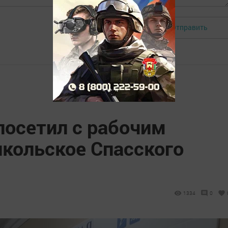
Отправить
Авторизоваться
посетил с рабочим
икольское Спасского
1334
0