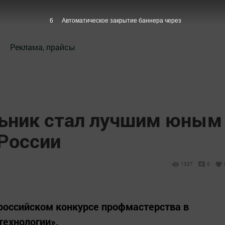
5
Автоматическое закрытие баннера через
Реклама, прайсы
ьник стал лучшим юным
России
1337
0
российском конкурсе профмастерства в
технологии».