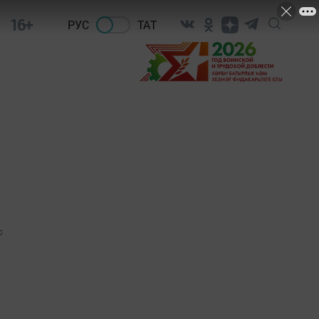
16+
РУС
ТАТ
0