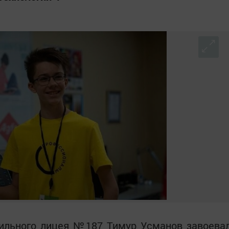
фильного лицея №187 Тимур Усманов завоева