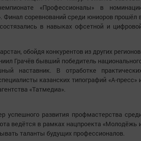
чемпионате «Профессионалы» в номинаци
. Финал соревнований среди юниоров прошёл 
 состязались в навыках офсетной и цифрово
рстан, обойдя конкурентов из других регионов
ниил Грачёв бывший победитель национальног
шный наставник. В отработке практически
пециалисты казанских типографий «А-пресс» 
агентства «Татмедиа».
ер успешного развития профмастерства сред
бота ведётся в рамках нацпроекта «Молодёжь 
рывать таланты будущих профессионалов.