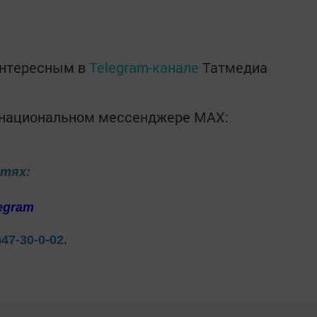
интересным в
Telegram-канале
Татмедиа
в национальном мессенджере MАХ:
етях:
egram
)47-30-0-02.