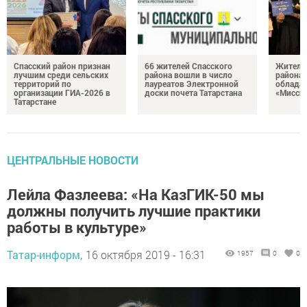
Спасский район признан
66 жителей Спасского
Житель
лучшим среди сельских
района вошли в число
района 
территорий по
лауреатов Электронной
облада
организации ГИА-2026 в
доски почета Татарстана
«Миссис
Татарстане
ЦЕНТРАЛЬНЫЕ НОВОСТИ
Лейла Фазлеева: «На КазГИК-50 мы
должны получить лучшие практики
работы в культуре»
Татар-информ,
16 октября 2019 - 16:31
1957
0
0