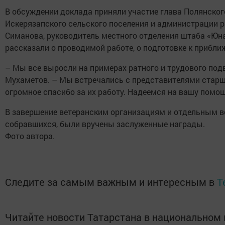
В обсуждении доклада приняли участие глава Полянског
Искерязапского сельского поселения и администрации р
Симанова, руководитель местного отделения штаба «Юн
рассказали о проводимой работе, о подготовке к приб
– Мы все выросли на примерах ратного и трудового под
Мухаметов. – Мы встречались с представителями старшег
огромное спасибо за их работу. Надеемся на вашу помо
В завершение ветеранским организациям и отдельным ве
собравшихся, были вручены заслуженные награды.
Фото автора.
Следите за самым важным и интересным в
T
Читайте новости Татарстана в национально