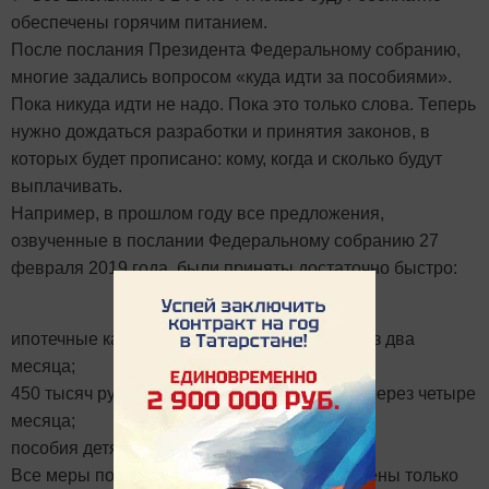
обеспечены горячим питанием.
После послания Президента Федеральному собранию,
многие задались вопросом «куда идти за пособиями».
Пока никуда идти не надо. Пока это только слова. Теперь
нужно дождаться разработки и принятия законов, в
которых будет прописано: кому, когда и сколько будут
выплачивать.
Например, в прошлом году все предложения,
озвученные в послании Федеральному собранию 27
февраля 2019 года, были приняты достаточно быстро:
ипотечные каникулы: закон был принят через два
месяца;
450 тысяч рублей на ипотеку многодетным: через четыре
месяца;
пособия детям до 3 лет: через пять месяцев.
Все меры поддержки в этот раз предусмотрены только