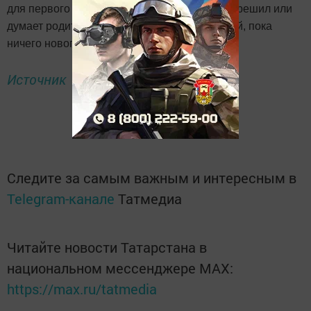
для первого и второго ребенка. Для тех, кто решил или
думает родить третьего и последующих детей, пока
ничего нового не придумали.
Источник
Следите за самым важным и интересным в
Telegram-канале
Татмедиа
Читайте новости Татарстана в
национальном мессенджере MАХ:
https://max.ru/tatmedia