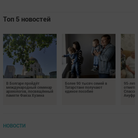
Топ 5 новостей
В Болгаре пройдёт
Более 90 тысяч семей в
95-лет
международный семинар
Татарстане получают
отмети
археологов, посвящённый
единое пособие
Спасско
памяти Фаяза Хузина
Ануфри
НОВОСТИ