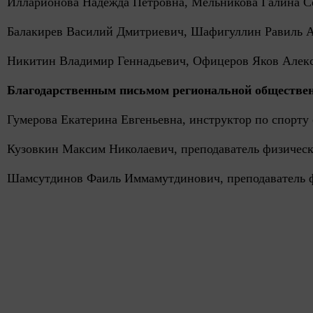
Илларионова Надежда Петровна, Мельникова Галина С
Балакирев Василий Дмитриевич, Шафигуллин Равиль Асх
Никитин Владимир Геннадьевич, Офицеров Яков Алекса
Благодарственным письмом региональной общественн
Гумерова Екатерина Евгеньевна, инструктор по спорт
Кузовкин Максим Николаевич, преподаватель физическ
Шамсутдинов Фаиль Иммамутдинович, преподаватель ф