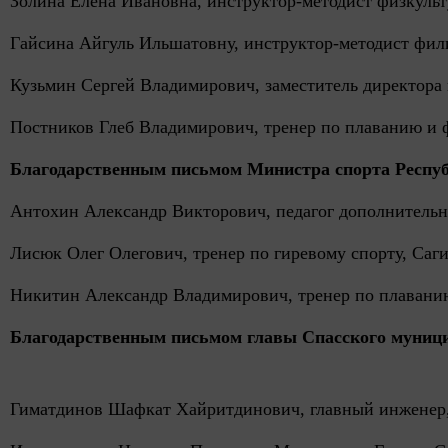
Золина Елена Ивановна,
инструктор-методист физкуль
Гайсина Айгуль Ильшатовну,
инструктор-методист фил
Кузьмин
Сергей
Владимирович,
заместитель
директора 
Постников Глеб Владимирович, тренер
по плаванию и 
Благодарственным письмом Министра спорта Респуб
Антохин Александр Викторович,
педагог дополнительн
Лисюк Олег Олегович,
тренер
по гиревому спорту,
Саги
Никитин Александр Владимирович, тренер
по плаванию
Благодарственным письмом главы Спасского муници
Гиматдинов Шафкат Хайритдинович, главный инженер