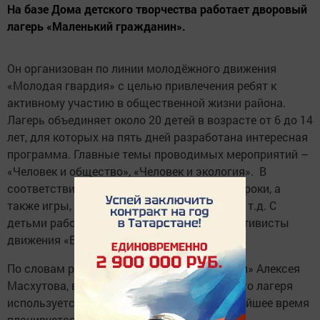
На базе Дома детского творчества работает дворовый
лагерь «Маленький гражданин».
Он организован по линии молодёжного движения
«Молодая гвардия» с целью привлечения ребят к
активному участию в общественной жизни района.
Лагерь объединяет около 20 детей в возрасте от 6 до 14
лет, для которых на пять дней разработана интересная
программа. Главные темы проводимых мероприятий –
«Человек и общество», «Человек и экология». В
соответствии с этим ежедневно проходят уроки, а
также игры, конкурсы, встречи, экскурсии и т.д. С
детьми работают вожатые, волонтёры и активисты
движения «Будет чисто!».
По словам руководителя «Молодой гвардии» Алексея
Масхутова, в организации работы дворового лагеря
используется опыт прошлого года. В ближайшее время
планируется открыть вторую смену.