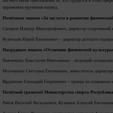
На него были приглашены те, кто трудится в этой сфер
церемония вручения наград.
Почётным знаком «За заслуги в развитии физическо
Сагиров Ильнур Мингарифович, директор с
портивной 
Кузнецов Юрий Евгеньевич – директор детского оздоро
Нагрудным знаком «Отличник физической культуры и
Павликова Анастасия Николаевна – ведущий специалист
Молчанова Светлана Евгеньевна, заместитель директор
Ирдинкин Геннадий Георгиевич – тренер по плаванию 
Почётной грамотой Министерства спорта Республики
Рябов
Василий
Васильевич, Кузьмин
Алексей
Евгеньеви