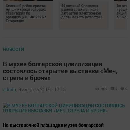
Спасский район признан
66 жителей Спасского
Во втор
лучшим среди сельских
района вошли в число
прошла
территорий по
лауреатов Электронной
акция «
организации ГИА-2026 в
доски почета Татарстана
в школ
Татарстане
НОВОСТИ
В музее болгарской цивилизации
состоялось открытие выставки «Меч,
стрела и броня»
admin,
9 августа 2019 - 17:15
1670
0
0
На выставочной площадке музея болгарской