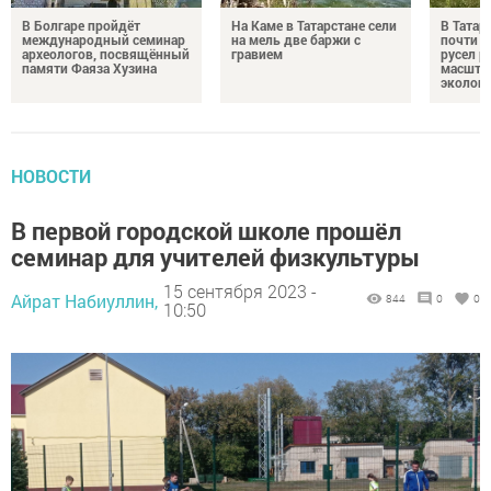
В Болгаре пройдёт
На Каме в Татарстане сели
В Татар
международный семинар
на мель две баржи с
почти 4
археологов, посвящённый
гравием
русел р
памяти Фаяза Хузина
масшта
экологи
НОВОСТИ
В первой городской школе прошёл
семинар для учителей физкультуры
15 сентября 2023 -
Айрат Набиуллин,
844
0
0
10:50