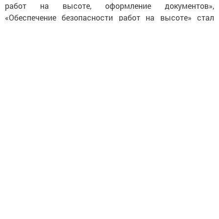
работ на высоте, оформление документов»,
«Обеспечение безопасности работ на высоте» стал
специалист по охране труда нефтеперекачивающей
станции (НПС) «Малая Пурга» Удмуртского районного
нефтепроводного управления (РНУ) Александр Исаев. В
двадцатку сильнейших конкурсантов по результатам
состязаний также вошли ведущий специалист службы
охраны труда Удмуртского РНУ Андрей Рожин и
специалист по охране труда НПС «Малая Пурга»
Удмуртского РНУ Тимофей Дресвянников.
По итогам эксклюзивных вебинаров и викторин по теме
«Законодательные изменения в сфере охраны труда в
2023 г. Переход на единые типовые нормы»
обладателями дипломов 2 степени стали специалисты
службы охраны труда Альметьевского РНУ Рузиль
Хурматуллин и Роберт Гарифуллин. 3 место в данной
номинации занял специалист по охране труда НПС