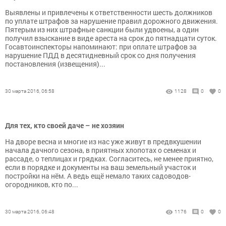
Выявлены и привлечены к ответственности шесть должников
по уплате штрафов за нарушение правил дорожного движения.
Пятерым из них штрафные санкции были удвоены, а один
получил взыскание в виде ареста на срок до пятнадцати суток.
Госавтоинспекторы напоминают: при оплате штрафов за
нарушение ПДД в десятидневный срок со дня получения
постановления (извещения)...
30 марта 2016, 06:58
1128
0
0
Для тех, кто своей даче – не хозяин
На дворе весна и многие из нас уже живут в предвкушении
начала дачного сезона, в приятных хлопотах о семенах и
рассаде, о теплицах и грядках. Согласитесь, не менее приятно,
если в порядке и документы на ваш земельный участок и
постройки на нём. А ведь ещё немало таких садоводов-
огородников, кто по...
30 марта 2016, 06:48
1176
0
0