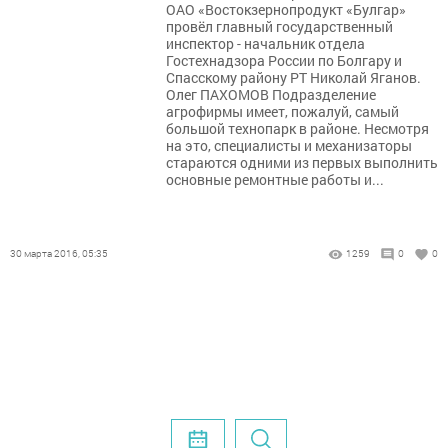
ОАО «Востокзернопродукт «Булгар»
провёл главный государственный
инспектор - начальник отдела
Гостехнадзора России по Болгару и
Спасскому району РТ Николай Яганов.
Олег ПАХОМОВ Подразделение
агрофирмы имеет, пожалуй, самый
большой технопарк в районе. Несмотря
на это, специалисты и механизаторы
стараются одними из первых выполнить
основные ремонтные работы и...
30 марта 2016, 05:35
1259
0
0