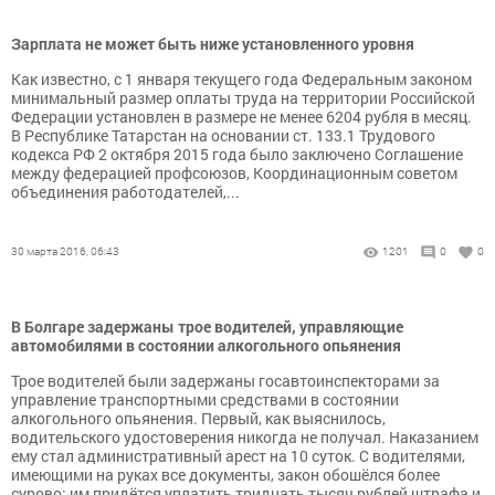
Зарплата не может быть ниже установленного уровня
Как известно, с 1 января текущего года Федеральным законом
минимальный размер оплаты труда на территории Российской
Федерации установлен в размере не менее 6204 рубля в месяц.
В Республике Татарстан на основании ст. 133.1 Трудового
кодекса РФ 2 октября 2015 года было заключено Соглашение
между федерацией профсоюзов, Координационным советом
объединения работодателей,...
30 марта 2016, 06:43
1201
0
0
В Болгаре задержаны трое водителей, управляющие
автомобилями в состоянии алкогольного опьянения
Трое водителей были задержаны госавтоинспекторами за
управление транспортными средствами в состоянии
алкогольного опьянения. Первый, как выяснилось,
водительского удостоверения никогда не получал. Наказанием
ему стал административный арест на 10 суток. С водителями,
имеющими на руках все документы, закон обошёлся более
сурово: им придётся уплатить тридцать тысяч рублей штрафа и