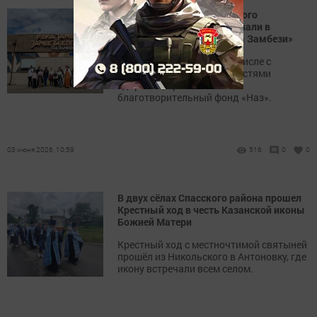
Воспитанники Дома детского
творчества Болгара побывали в
казанском зоопарке «Река Замбези»
Поездку для детей, в том числе с
ограниченными возможностями
здоровья, организовал
благотворительный фонд «Наз».
03 июня 2026, 10:59
516
0
0
В двух сёлах Спасского района прошел
Крестный ход в честь Казанской иконы
Божией Матери
Крестный ход с местночтимой святыней
прошёл из Никольского в Антоновку, где
икону встречали всем селом.