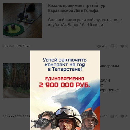
Казань принимает третий тур
Евразийской Лиги Гольфа
Сильнейшие игроки соберутся на поле
клуба «Ак Барс» 15–16 июня.
03 июня 2026, 13:40
489
0
0
Татарстан заготовил 945 килограмм
хвойных семян с января
Сосновые и еловые шишки дали
рекордный урожай в рамках
регионального проекта «Сохранение
лесов».
03 июня 2026, 13:29
435
0
0