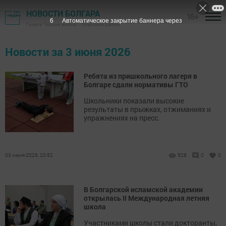
НОВОСТИ БОЛГАРА
16+
5
Автоматическое закрытие баннера через
Газета "Новая жизнь" - Спасский район
Новости за 3 июня 2026
Ребята из пришкольного лагеря в
Болгаре сдали нормативы ГТО
Школьники показали высокие
результаты в прыжках, отжиманиях и
упражнениях на пресс.
03 июня 2026, 20:52
528
0
0
В Болгарской исламской академии
открылась II Международная летняя
школа
Участниками школы стали докторанты,