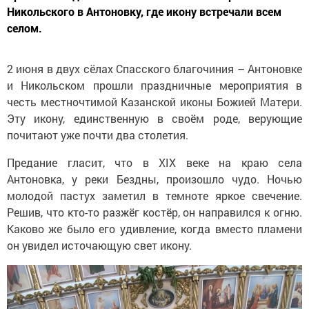
Никольского в Антоновку, где икону встречали всем
селом.
2 июня в двух сёлах Спасского благочиния – Антоновке
и Никольском прошли праздничные мероприятия в
честь местночтимой Казанской иконы Божией Матери.
Эту икону, единственную в своём роде, верующие
почитают уже почти два столетия.
Предание гласит, что в XIX веке на краю села
Антоновка, у реки Бездны, произошло чудо. Ночью
молодой пастух заметил в темноте яркое свечение.
Решив, что кто-то разжёг костёр, он направился к огню.
Каково же было его удивление, когда вместо пламени
он увидел источающую свет икону.