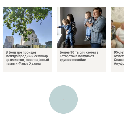
В Болгаре пройдёт
Более 90 тысяч семей в
95-лет
международный семинар
Татарстане получают
отмети
археологов, посвящённый
единое пособие
Спасско
памяти Фаяза Хузина
Ануфри