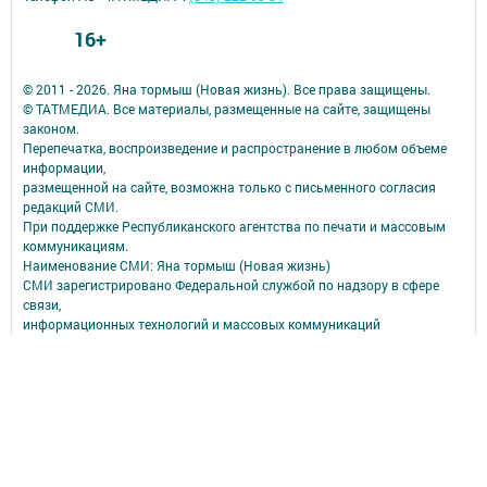
16+
© 2011 - 2026. Яна тормыш (Новая жизнь). Все права защищены.
© ТАТМЕДИА. Все материалы, размещенные на сайте, защищены
законом.
Перепечатка, воспроизведение и распространение в любом объеме
информации,
размещенной на сайте, возможна только с письменного согласия
редакций СМИ.
При поддержке Республиканского агентства по печати и массовым
коммуникациям.
Наименование СМИ: Яна тормыш (Новая жизнь)
СМИ зарегистрировано Федеральной службой по надзору в сфере
связи,
информационных технологий и массовых коммуникаций
запись о регистрации СМИ ЭЛ № ФС 77 - 90171 от 07.10.2025
ФИО главного редактора: И.о. главного редактора Самородова
Наталья Александровна
Адрес редакции: 422840, Республика Татарстан, Спасский р-н, г.
Болгар, ул. Хирурга Шеронова, д. 23 А
Телефон редакции: 8 (84347) 3-00-02.
e-mail: bolgar_live@tatmedia.com
Сообщить о фактах коррупции можно по электронной почте: