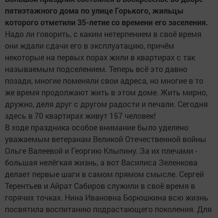
пятиэтажного дома по улице Горького, жильцы
которого отметили 35-летие со времени его заселения.
Надо ли говорить, с каким нетерпением в своё время
они ждали сдачи его в эксплуатацию, причём
некоторые на первых порах жили в квартирах с так
называемым подселением. Теперь всё это давно
позади, многие поменяли свои адреса, но многие в то
же время продолжают жить в этом доме. Жить мирно,
дружно, деля друг с другом радости и печали. Сегодня
здесь в 70 квартирах живут 157 человек!
В ходе праздника особое внимание было уделено
уважаемым ветеранам Великой Отечественной войны
Ольге Валеевой и Георгию Клыпину. За их плечами -
большая нелёгкая жизнь, а вот Василиса Зеленкова
делает первые шаги в самом прямом смысле. Сергей
Терентьев и Айрат Сабиров служили в своё время в
горячих точках. Нина Ивановна Борюшкина всю жизнь
посвятила воспитанию подрастающего поколения. Для