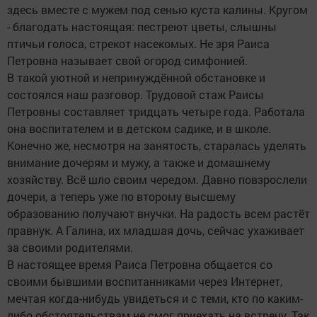
здесь вместе с мужем под сенью куста калины. Кругом
- благодать настоящая: пестреют цветы, слышны
птичьи голоса, стрекот насекомых. Не зря Раиса
Петровна называет свой огород симфонией.
В такой уютной и непринуждённой обстановке и
состоялся наш разговор. Трудовой стаж Раисы
Петровны составляет тридцать четыре года. Работала
она воспитателем и в детском садике, и в школе.
Конечно же, несмотря на занятость, старалась уделять
внимание дочерям и мужу, а также и домашнему
хозяйству. Всё шло своим чередом. Давно повзрослели
дочери, а теперь уже по второму высшему
образованию получают внучки. На радость всем растёт
правнук. А Галина, их младшая дочь, сейчас ухаживает
за своими родителями.
В настоящее время Раиса Петровна общается со
своими бывшими воспитанниками через Интернет,
мечтая когда-нибудь увидеться и с теми, кто по каким-
либо обстоятельствам не смог приехать на встречу. Так