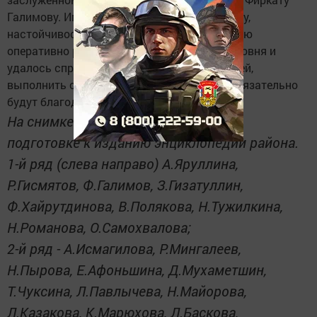
Галимову. Именно благодаря его энтузиазму,
настойчивости, целеустремлённости, умению
оперативно решать вопросы различного уровня и
удалось справиться с поставленной задачей,
выполнить огромную работу, за которую обязательно
будут благодарны люди.
На снимке: они активно участвуют в
подготовке к изданию энциклопедии района.
1-й ряд (слева направо) А.Яруллина,
Р.Гисмятов, Ф.Галимов, З.Гизатуллин,
Ф.Хайрутдинова, В.Полякова, Н.Тужилкина,
Н.Романова, О.Самохвалова;
2-й ряд - А.Исмагилова, Р.Мингалеев,
Н.Пырова, Е.Афоньшина, Д.Мухаметшин,
Т.Чуксина, Л.Павлычева, Н.Майорова,
Л.Казакова, К.Марюхова, Л.Баскова,