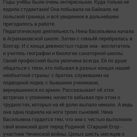
Годы учёбы были очень интересными. Куда только не
ездили студентами! Она побывала на Байкале, на
польской границе, и всё увиденное в дальнейшем
пригодилось в работе.
Педагогическую деятельность Нина Васильевна начала
в Аграмаковской школе. Затем с семьёй перебралась в
Болгар. И с конца девяностых годов она - воспитатель
и учитель географии и биологии санаторной школы.
Своей профессией была увлечена всегда. Ей по душе
общаться с теми, кто побывал в разных концах нашей
необъятной страны: с братом, служившим на
подводной лодке, с бывшими учениками,
вернувшимися из армии. Рассказывает об этих
встречах с упоением, начисто забывая при этом о
трудностях, которых на её долю выпало немало. А ведь
она одна подняла на ноги троих сыновей. Нина
Васильевна гордится тем, что они с честью выполнили
свой воинский долг перед Родиной. Старший Егор -
участник Чеченской войны. Целых шесть месяцев о