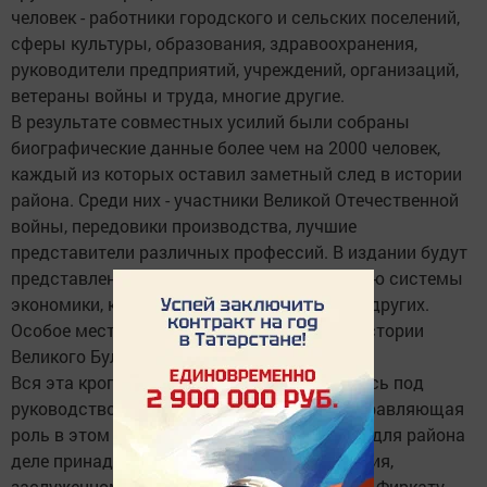
человек - работники городского и сельских поселений,
сферы культуры, образования, здравоохранения,
руководители предприятий, учреждений, организаций,
ветераны войны и труда, многие другие.
В результате совместных усилий были собраны
биографические данные более чем на 2000 человек,
каждый из которых оставил заметный след в истории
района. Среди них - участники Великой Отечественной
войны, передовики производства, лучшие
представители различных профессий. В издании будут
представлены обзорные статьи по развитию системы
экономики, культуры, образования, многих других.
Особое место в энциклопедии отводится истории
Великого Булгара.
Вся эта кропотливая работа осуществлялась под
руководством инициативной группы, а направляющая
роль в этом важном и, безусловно, нужном для района
деле принадлежит ветерану здравоохранения,
заслуженному врачу Республики Татарстан Фиркату