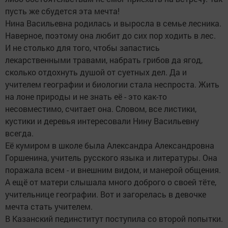
пусть же сбудется эта мечта!
Нина Васильевна родилась и выросла в семье лесника.
Наверное, поэтому она любит до сих пор ходить в лес.
И не столько для того, чтобы запастись
лекарственными травами, набрать грибов да ягод,
сколько отдохнуть душой от суетных дел. Да и
учителем географии и биологии стала неспроста. Жить
на лоне природы и не знать её - это как-то
несовместимо, считает она. Словом, все листики,
кустики и деревья интересовали Нину Васильевну
всегда.
Её кумиром в школе была Александра Александровна
Горшенина, учитель русского языка и литературы. Она
поражала всем - и внешним видом, и манерой общения.
А ещё от матери слышала много доброго о своей тёте,
учительнице географии. Вот и загорелась в девочке
мечта стать учителем.
В Казанский пединститут поступила со второй попытки.