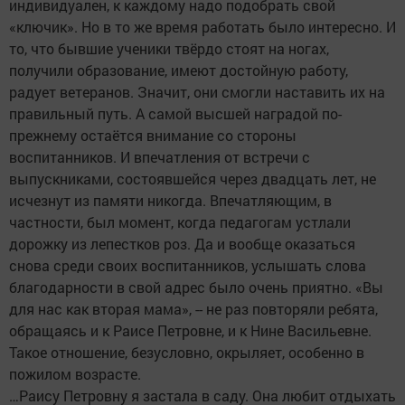
индивидуален, к каждому надо подобрать свой
«ключик». Но в то же время работать было интересно. И
то, что бывшие ученики твёрдо стоят на ногах,
получили образование, имеют достойную работу,
радует ветеранов. Значит, они смогли наставить их на
правильный путь. А самой высшей наградой по-
прежнему остаётся внимание со стороны
воспитанников. И впечатления от встречи с
выпускниками, состоявшейся через двадцать лет, не
исчезнут из памяти никогда. Впечатляющим, в
частности, был момент, когда педагогам устлали
дорожку из лепестков роз. Да и вообще оказаться
снова среди своих воспитанников, услышать слова
благодарности в свой адрес было очень приятно. «Вы
для нас как вторая мама», -- не раз повторяли ребята,
обращаясь и к Раисе Петровне, и к Нине Васильевне.
Такое отношение, безусловно, окрыляет, особенно в
пожилом возрасте.
…Раису Петровну я застала в саду. Она любит отдыхать