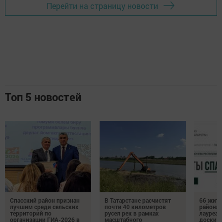
Перейти на страницу новости
Топ 5 новостей
Спасский район признан
В Татарстане расчистят
66 жите
лучшим среди сельских
почти 40 километров
района 
территорий по
русел рек в рамках
лауреат
организации ГИА-2026 в
масштабного
доски п