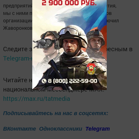
предприятий Казани. Это крупные предприятия,
мы с ними прорабатываем вопрос процессов
организации прививочных пунктов», — заключил
Жаворонков.
Следите за самым важным и интересным в
Telegram-канале
Татмедиа
Читайте новости Татарстана в
национальном мессенджере MАХ:
https://max.ru/tatmedia
Подписывайтесь на нас в соцсетях:
ВКонтакте
Одноклассники
Telegram