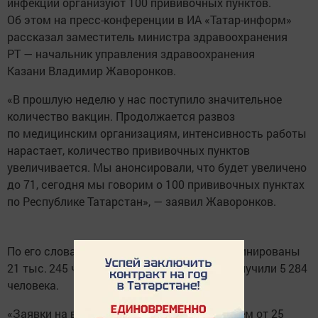
инфекции организуют 100 прививочных пунктов.
Об этом на пресс-конференции в ИА «Татар-информ»
рассказал заместитель министра здравоохранения
РТ — начальник управления здравоохранения
Казани Владимир Жаворонков.
«В прошлую неделю у нас поступило значительное
количество вакцин. Продолжается развоз
по медицинским организациям, интенсивность работы
нарастает, количество прививочных пунктов
увеличивается. Мы анонсировали, что будет увеличено
до 71, сегодня мы говорим о 100 прививочных пунктах
по Республике Татарстан», — заявил Жаворонков.
По его словам, всего в Татарстане провакцинированы
21 тыс. 245 человек. Вторую дозу из них получили 5 284
человека.
«Заявки на вакцинацию поступили более чем от 25