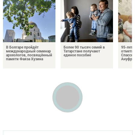
В Болгаре пройдёт
Более 90 тысяч семей в
95-лет
международный семинар
Татарстане получают
отмети
археологов, посвящённый
единое пособие
Спасско
памяти Фаяза Хузина
Ануфри