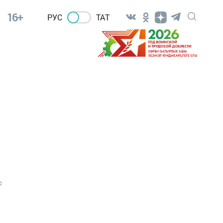
16+
РУС
ТАТ
0