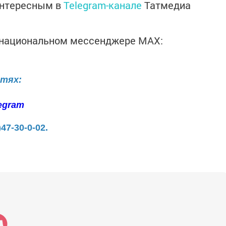
интересным в
Telegram-канале
Татмедиа
в национальном мессенджере MАХ:
етях:
egram
)47-30-0-02.