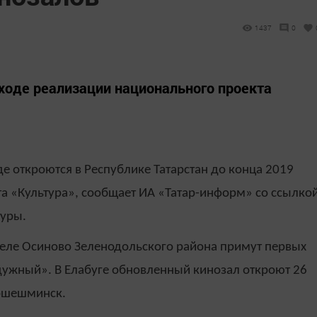
1437
0
ходе реализации национального проекта
е откроются в Республике Татарстан до конца 2019
та «Культура», сообщает ИА «Татар-информ» со ссылко
туры.
в селе Осиново Зеленодольского района примут первых
дужный». В Елабуге обновленный кинозал откроют 26
вошешминск.