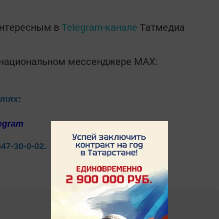
интересным в
Telegram-канале
Татмедиа
в национальном мессенджере MАХ:
етях:
egram
)47-30-0-02.