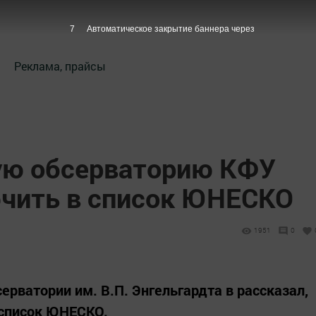
6
Автоматическое закрытие баннера через
Реклама, прайсы
ую обсерваторию КФУ
чить в список ЮНЕСКО
1951
0
рватории им. В.П. Энгельгардта в рассказал,
 список ЮНЕСКО.