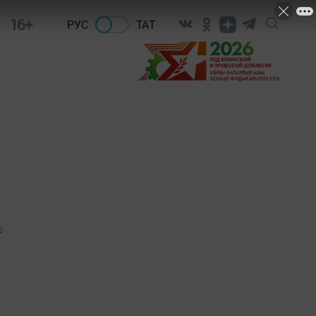
16+
РУС
ТАТ
0