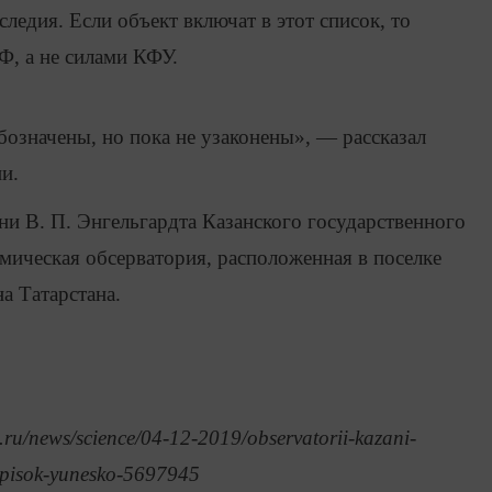
ледия. Если объект включат в этот список, то
РФ, а не силами КФУ.
означены, но пока не узаконены», — рассказал
и.
и В. П. Энгельгардта Казанского государственного
мическая обсерватория, расположенная в поселке
а Татарстана.
ru/news/science/04-12-2019/observatorii-kazani-
-spisok-yunesko-5697945