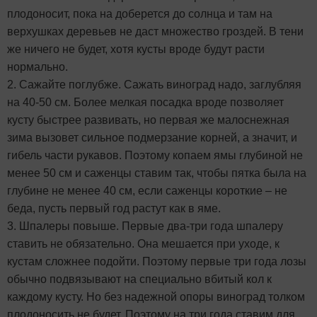
плодоносит, пока на доберется до солнца и там на
верхушках деревьев не даст множество гроздей. В тени
же ничего не будет, хотя кусты вроде будут расти
нормально.
2. Сажайте поглубже. Сажать виноград надо, заглубляя
на 40-50 см. Более мелкая посадка вроде позволяет
кусту быстрее развивать, но первая же малоснежная
зима вызовет сильное подмерзание корней, а значит, и
гибель части рукавов. Поэтому копаем ямы глубиной не
менее 50 см и саженцы ставим так, чтобы пятка была на
глубине не менее 40 см, если саженцы короткие – не
беда, пусть первый год растут как в яме.
3. Шпалеры повыше. Первые два-три года шпалеру
ставить не обязательно. Она мешается при уходе, к
кустам сложнее подойти. Поэтому первые три года лозы
обычно подвязывают на специально вбитый кол к
каждому кусту. Но без надежной опоры виноград толком
плодоносить не будет. Поэтому на три года ставим для