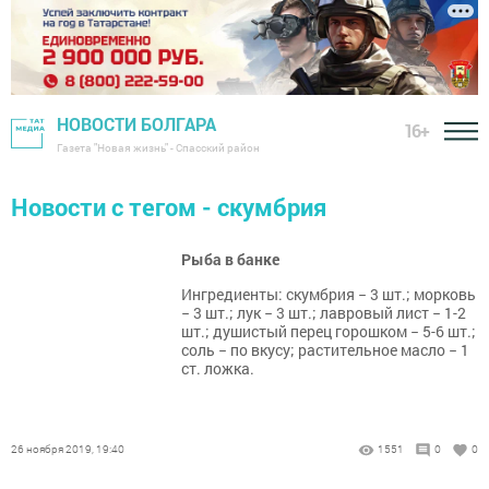
НОВОСТИ БОЛГАРА
16+
Газета "Новая жизнь" - Спасский район
Новости с тегом - скумбрия
Рыба в банке
​​​​​​​Ингредиенты: скумбрия − 3 шт.; морковь
− 3 шт.; лук − 3 шт.; лавровый лист − 1-2
шт.; душистый перец горошком − 5-6 шт.;
соль − по вкусу; растительное масло − 1
ст. ложка.
26 ноября 2019, 19:40
1551
0
0