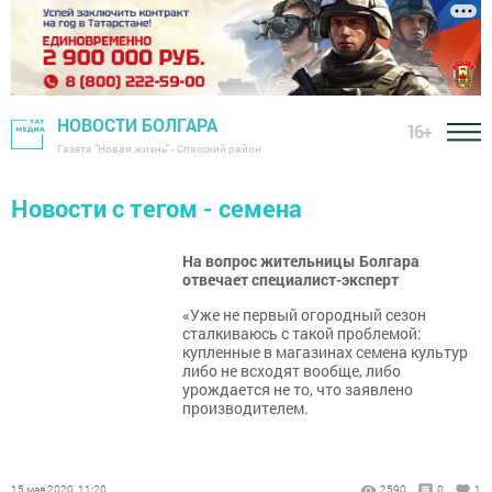
НОВОСТИ БОЛГАРА
16+
Газета "Новая жизнь" - Спасский район
Новости с тегом - семена
На вопрос жительницы Болгара
отвечает специалист-эксперт
«Уже не первый огородный сезон
сталкиваюсь с такой проблемой:
купленные в магазинах семена культур
либо не всходят вообще, либо
урождается не то, что заявлено
производителем.
15 мая 2020, 11:20
2590
0
1