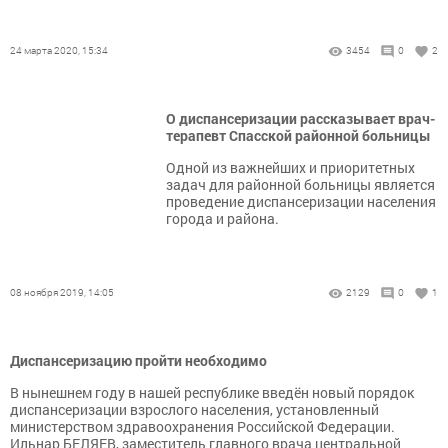
24 марта 2020, 15:34
3454
0
2
О диспансеризации рассказывает врач-
терапевт Спасской районной больницы
Одной из важнейших и приоритетных
задач для районной больницы является
проведение диспансеризации населения
города и района.
08 ноября 2019, 14:05
2129
0
1
Диспансеризацию пройти необходимо
В нынешнем году в нашей республике введён новый порядок
диспансеризации взрослого населения, установленный
министерством здравоохранения Российской Федерации.
Ильнар БЕЛЯЕВ, заместитель главного врача центральной