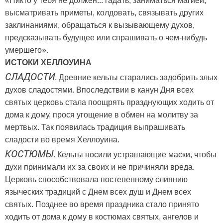
«Никто у тебя не должен... гадать, заниматься магией,
высматривать приметы, колдовать, связывать других
заклинаниями, обращаться к вызывающему духов,
предсказывать будущее или спрашивать о чем-нибудь
умершего».
ИСТОКИ ХЕЛЛОУИНА
СЛАДОСТИ
. Древние кельты старались задобрить злых
духов сладостями. Впоследствии в канун Дня всех
святых церковь стала поощрять празднующих ходить от
дома к дому, прося угощение в обмен на молитву за
мертвых. Так появилась традиция выпрашивать
сладости во время Хеллоуина.
КОСТЮМЫ
. Кельты носили устрашающие маски, чтобы
духи принимали их за своих и не причиняли вреда.
Церковь способствовала постепенному слиянию
языческих традиций с Днем всех душ и Днем всех
святых. Позднее во время праздника стало принято
ходить от дома к дому в костюмах святых, ангелов и