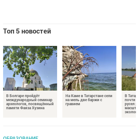
Топ 5 новостей
В Болгаре пройдёт
На Каме в Татарстане сели
В Татар
международный семинар
на мель две баржи с
почти 4
археологов, посвящённый
гравием
русел р
памяти Фаяза Хузина
масшта
экологи
ОБРАЗОВАНИЕ