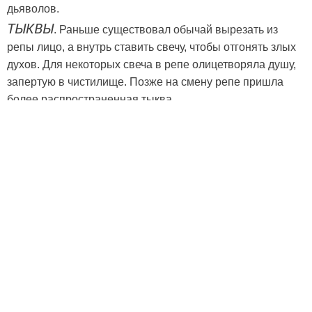
дьяволов.
ТЫКВЫ
. Раньше существовал обычай вырезать из
репы лицо, а внутрь ставить свечу, чтобы отгонять злых
духов. Для некоторых свеча в репе олицетворяла душу,
запертую в чистилище. Позже на смену репе пришла
более распространенная тыква.
СМИ и американские фильмы уверяют нас, что
Хэллоуин (он же Helloween, halloween, хеллоуин) –
веселый и бозобидный маскарад.
Так ли это? Что на самом деле скрывается под зловещей
маской Helloween?
Официально зарегистрированная американская церковь
сатаны открыто провозгласила Хэллоуин своим
основным праздником. Для них целью празднования,
завершающегося самой главной черной мессой года,
ставится демонстрация своего поклонения и
преданности дьяволу.
Традиции этого праздника, представляемые