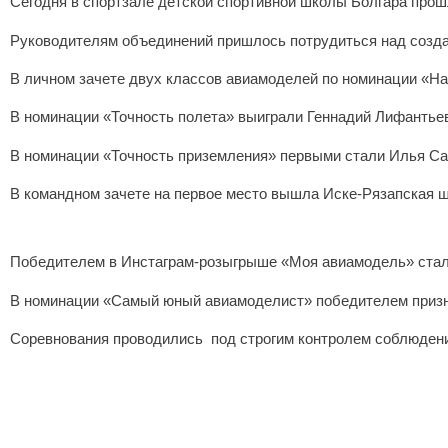
Сегодня в спортзале детской спортивной школы Болгара прошл
Руководителям объединений пришлось потрудиться над созда
В личном зачете двух классов авиамоделей по номинации «На 
В номинации «Точность полета» выиграли Геннадий Лифантьев
В номинации «Точность приземления» первыми стали Илья Сал
В командном зачете на первое место вышла Иске-Рязапская ш
Победителем в Инстаграм-розыгрыше «Моя авиамодель» стал
В номинации «Самый юный авиамоделист» победителем призна
Соревнования проводились под строгим контролем соблюдени