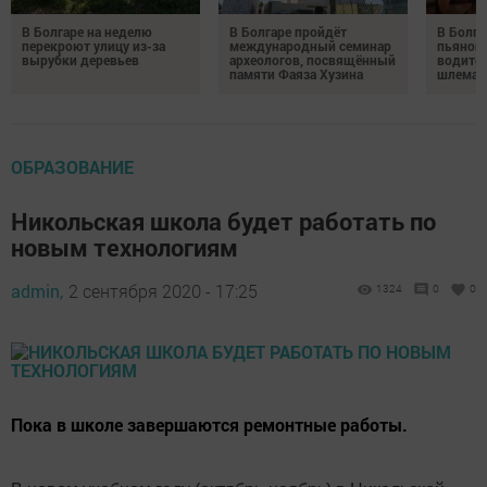
В Болгаре на неделю
В Болгаре пройдёт
В Болга
перекроют улицу из-за
международный семинар
пьяного
вырубки деревьев
археологов, посвящённый
водител
памяти Фаяза Хузина
шлема
ОБРАЗОВАНИЕ
Никольская школа будет работать по
новым технологиям
admin,
2 сентября 2020 - 17:25
1324
0
0
Пока в школе завершаются ремонтные работы.