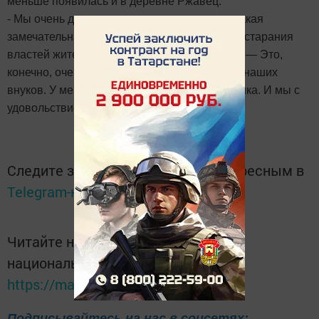
меньше появилась и в деревне Ржавец.
- Мы очень довольны, что у нас открылась такая
замечательная новая площадка, — оценила старания
властей жительница Приволжского Татьяна. — Это,
конечно, очень здорово для наших детишек, наших
внуков. У меня есть внучка, которой два годика. И мы с
удовольствием сюда приходим.
Следите за самым важным и интересным в
Telegram-канале
Татмедиа
Читайте новости Татарстана в
национальном мессенджере MАХ:
https://max.ru/tatmedia
Подписывайтесь на нас в соцсетях: