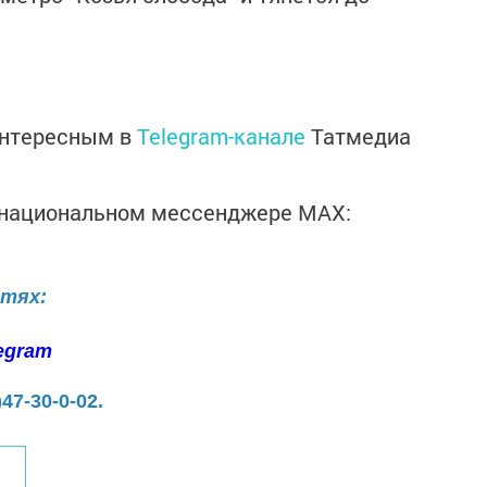
интересным в
Telegram-канале
Татмедиа
в национальном мессенджере MАХ:
етях:
egram
)47-30-0-02.