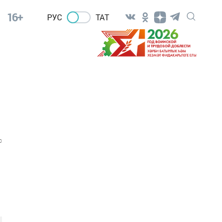
16+
РУС
ТАТ
0