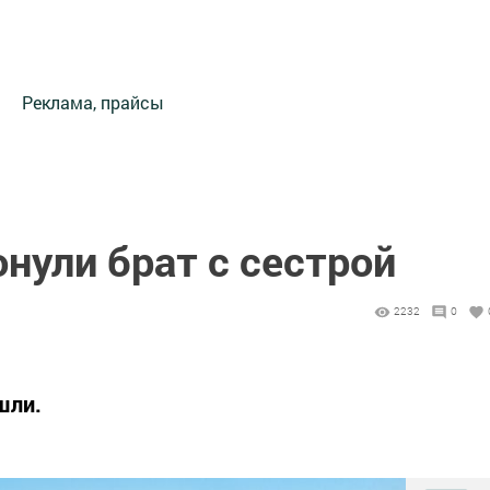
Реклама, прайсы
онули брат с сестрой
2232
0
шли.