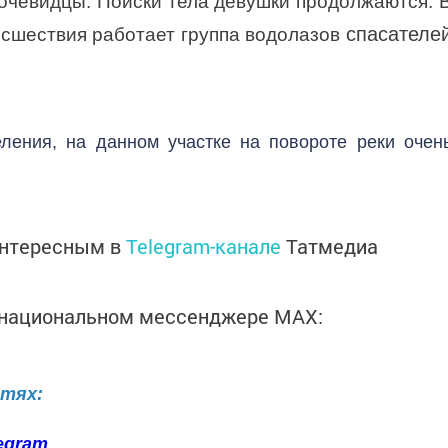
очевидцы. Поиски тела девушки продолжаются. 
спасателе
сшествия работает группа водолазов
ления, на данном участке на повороте реки очен
интересным в
Telegram-канале
Татмедиа
в национальном мессенджере MАХ:
етях:
egram