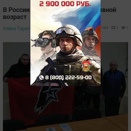
В России могут увеличить призывной
возраст
Алёна Тарасюк,
14 марта 2023 - 09:21
1083
0
0