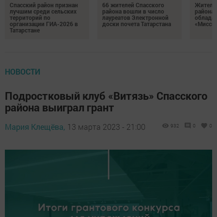
Спасский район признан
66 жителей Спасского
Житель
лучшим среди сельских
района вошли в число
района 
территорий по
лауреатов Электронной
облада
организации ГИА-2026 в
доски почета Татарстана
«Миссис
Татарстане
НОВОСТИ
Подростковый клуб «Витязь» Спасского
района выиграл грант
Мария Клещёва,
13 марта 2023 - 21:00
932
0
0