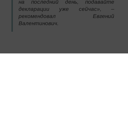
на последний день, подавайте
декларации уже сейчас», –
рекомендовал Евгений
Валентинович.
Следите за самым важным и интересным в
Telegram-канале
Татмедиа
Читайте новости Татарстана в
национальном мессенджере MАХ:
https://max.ru/tatmedia
Подписывайтесь на нас в соцсетях: