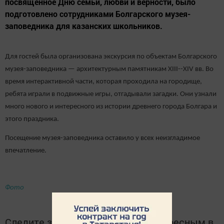
посвящённое Дню семьи, любви и верности, было
подготовлено сотрудниками Болгарского музея-
заповедника для казанских школьников.
Для гостей была организована экскурсия по объектам Болгарского
музея-заповедника — архитектурным памятникам XIII--XIV вв. Во
время интерактивной части, которая проходила на городище,
ребята играли в подвижные игры, отгадывали загадки. Они узнали
много нового и интересного из истории древнего города Болгара и
этого праздника.
Посещение музея-заповедника оставило у всех неизгладимое
впечатление.
Фото
Следите за самым важным и интересным в