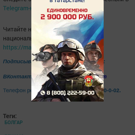
Telegram-канале
Татмедиа
Читайте новости Татарстана в
национальном мессенджере MАХ:
https://max.ru/tatmedia
Подписывайтесь на нас в соцсетях:
ВКонтакте
Одноклассники
Telegram
Телефон рекламного отдела
8(843)47-30-0-02.
Теги:
БОЛГАР