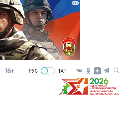
16+
РУС
ТАТ