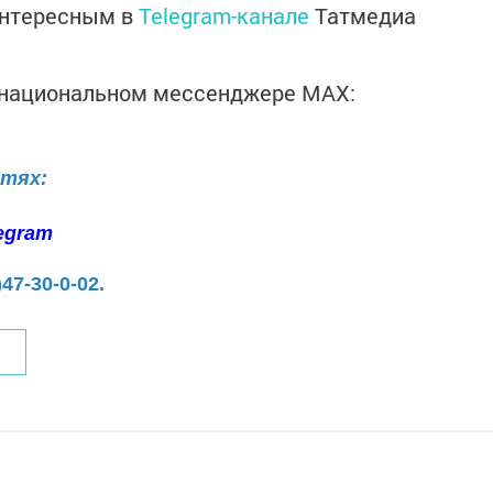
интересным в
Telegram-канале
Татмедиа
в национальном мессенджере MАХ:
етях:
egram
)47-30-0-02.