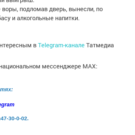
е воры, подломав дверь, вынесли, по
асу и алкогольные напитки.
интересным в
Telegram-канале
Татмедиа
в национальном мессенджере MАХ:
етях:
egram
)47-30-0-02.