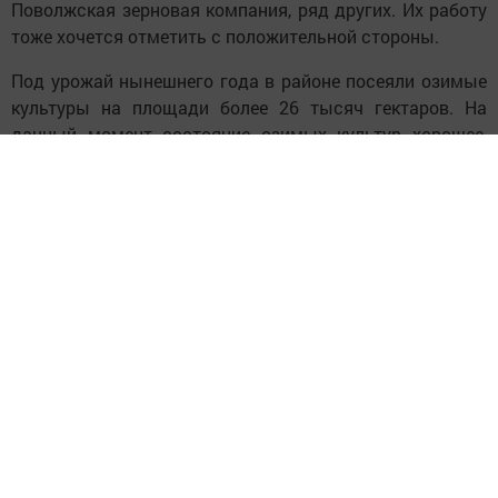
Поволжская зерновая компания, ряд других. Их работу
тоже хочется отметить с положительной стороны.
Под урожай нынешнего года в районе посеяли озимые
культуры на площади более 26 тысяч гектаров. На
данный момент состояние озимых культур хорошее,
ждём неплохой урожай.
Яровой сев провели на площади более 42 тысяч
гектаров. В основном это технические культуры:
подсолнечник, лён масличный. По площадям
подсолнечника мы занимаем лидирующую позицию в
республике.
С каждым годом в районе увеличиваются посевные
площади сои.Надеемся на высокую выручку с этих
культур.
Для динамичного развития сельского хозяйства