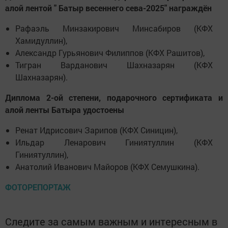
алой лентой " Батыр весеннего сева-2025" награждён
Рафаэль Минзакирович Минсабиров (КФХ
Хамидуллин),
Александр Гурьянович Филиппов (КФХ Рашитов),
Тигран Варданович Шахназарян (КФХ
Шахназарян).
Диплома 2-ой степени, подарочного сертификата и
алой ленты Батыра удостоены
Ренат Идрисович Зарипов (КФХ Синицин),
Ильдар Ленарович Гиниятуллин (КФХ
Гиниятуллин),
Анатолий Иванович Майоров (КФХ Семушкина).
ФОТОРЕПОРТАЖ
Следите за самым важным и интересным в