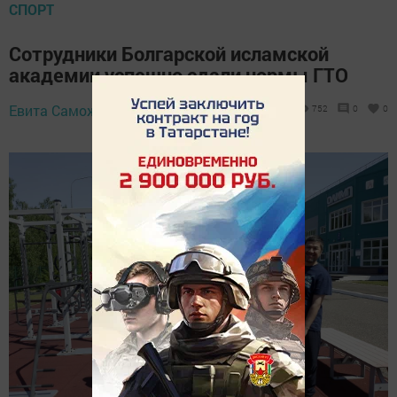
СПОРТ
Сотрудники Болгарской исламской
академии успешно сдали нормы ГТО
Евита Саможенова,
7 июня 2025 - 16:18
752
0
0