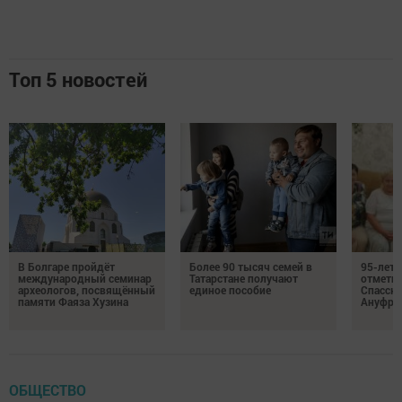
Топ 5 новостей
В Болгаре пройдёт
Более 90 тысяч семей в
95-лет
международный семинар
Татарстане получают
отмети
археологов, посвящённый
единое пособие
Спасско
памяти Фаяза Хузина
Ануфри
ОБЩЕСТВО