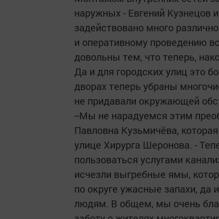
наружных - Евгений Кузнецов и
задействовано много различно
и оперативному проведению в
довольны тем, что теперь, нак
Да и для городских улиц это б
дворах теперь убраны многоч
не придавали окружающей обс
--Мы не нарадуемся этим преоб
Павловна Кузьмичёва, которая
улице Хирурга Шеронова. - Теп
пользоваться услугами канализ
исчезли выгребные ямы, котор
по округе ужасные запахи, да 
людям. В общем, мы очень бла
заботу о жителях многокварти