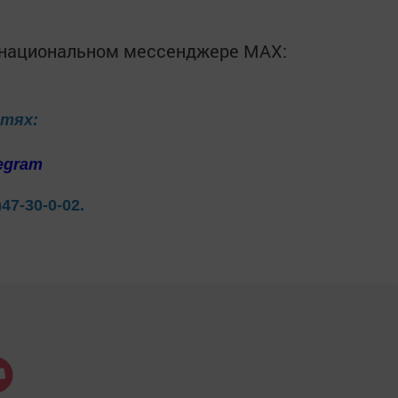
в национальном мессенджере MАХ:
етях:
egram
)47-30-0-02.