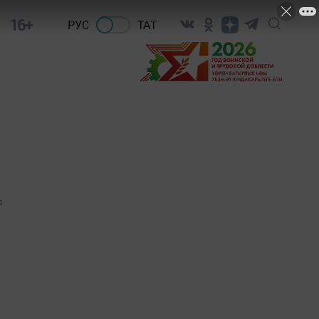
16+
РУС
ТАТ
0