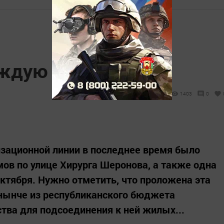
аждую квартиру
1403
0
зационной линии в последнее время было
в по улице Хирурга Шеронова, а также одна
Октября. Нужно отметить, что проложена эта
 нынче из республиканского бюджета
ва для подсоединения к ней жилых...