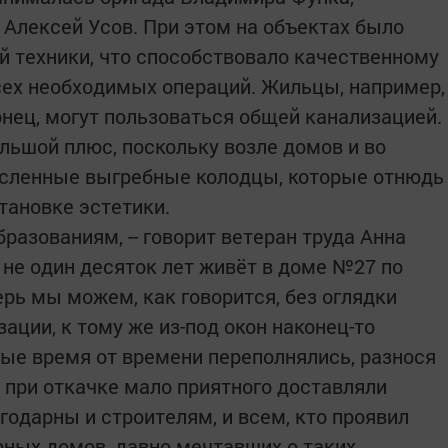
 Алексей Усов. При этом на объектах было
й техники, что способствовало качественному
сех необходимых операций. Жильцы, например,
онец, могут пользоваться общей канализацией.
ольшой плюс, поскольку возле домов и во
исленные выгребные колодцы, которые отнюдь
тановке эстетики.
разованиям, -- говорит ветеран труда Анна
 не один десяток лет живёт в доме №27 по
ерь мы можем, как говорится, без оглядки
ации, к тому же из-под окон наконец-то
ые время от времени переполнялись, разнося
и при откачке мало приятного доставляли
годарны и строителям, и всем, кто проявил
рных домов, давно мечтавших о таких