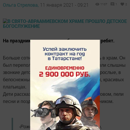
Ольга Стрелова,
11 января 2021 - 09:21
1107
1
2
На праздник традиционно собралось много ребят.
Больше сотни ребятишек пришли в этот день в храм. Он
был переполнен детьми и их родителями. Были слышны
звонкие детские голоса. Все мальчики, как взрослые, в
белоснежных рубашках, а девочки в пышных, красивых
платьицах.
Дети рассказывали стихи о Рождестве Христовом, пели
песни и поздравляли всех со светлым праздником.
-Рождество Христово, прежде всего,