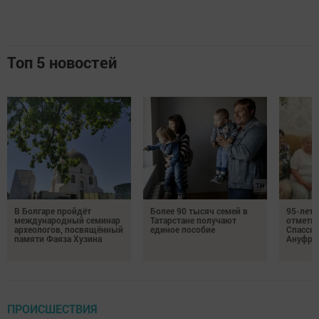
Топ 5 новостей
В Болгаре пройдёт
Более 90 тысяч семей в
95-лет
международный семинар
Татарстане получают
отмети
археологов, посвящённый
единое пособие
Спасско
памяти Фаяза Хузина
Ануфри
ПРОИСШЕСТВИЯ