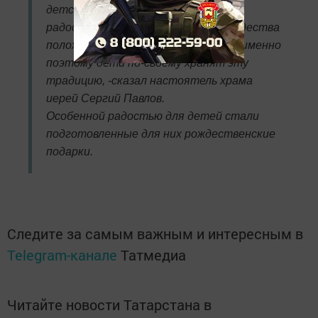
детский праздник. Это время чуда и
радости. Начало празднования Рождества
положил ребенок - Богомладенец, и именно
поэтому дети по-своему хранят эту
традицию, -сказал настоятель храма
иерей Сергий Павлов.
Особенной радостью для детей стали
подготовленные для них рождественские
подарки.
Следите за самым важным и интересным в
Telegram-канале
Татмедиа
Читайте новости Татарстана в