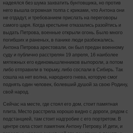
надеялся без шума захватить бунтовщика, но против
него вышла огромная толпа с криками, что Антона они
не отдадут, и требованием прислать на переговоры
самого царя. Когда крестьяне отказались разойтись и
выдать Петрова, военные открыли огонь. Было много
погибших и раненых, в панике люди разбежались.
Антона Петрова арестовали, он был предан военному
суду и публично расстрелян 19 апреля, 16 наиболее
мятежных его единомышленников выпороли, а потом
либо отправили в тюрьму, либо сослали в Сибирь. Так
сошла на нет волна, народного гнева, которую смог
поднять один человек, болевший душой за свою Родину,
свой народ.
Сейчас на месте, где стоял его дом, стоит памятная
плита. Место расстрела хорошо видно с дороги, рядом с
подстанцией, там стоит надгробие с его портретом. В
центре села стоит памятник Антону Петрову. И дети, и