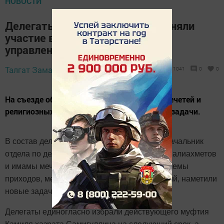
НОВОСТИ
Делегаты Спасского района приняли
участие в VIII съезде Духовного
управления мусульман РТ
19 апреля 2021 -
Талгат Замалетдинов,
1041
0
0
19:30
На съезде обсудили проблемы приходов, мечетей и
религиозных учреждений, наметили новые задачи.
В состав делегации нашего района вошли начальник
отдела по делам молодежи и спорта Ахтам Валиахметов
и имамы мечетей. На съезде обсудили проблемы
приходов, мечетей и религиозных учреждений, наметили
новые задачи.
Делегаты единогласно избрали действующего муфтия