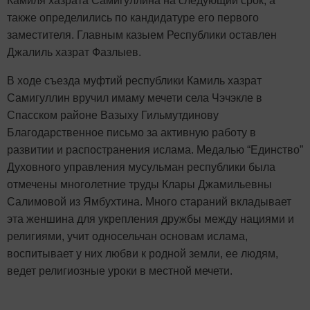
Камиля хазрата Самигуллина на следующий срок, а
также определились по кандидатуре его первого
заместителя. Главным казыем Республики оставлен
Джалиль хазрат Фазлыев.
В ходе съезда муфтий республики Камиль хазрат
Самигуллин вручил имаму мечети села Чэчэкле в
Спасском районе Вазыху Гильмутдинову
Благодарственное письмо за активную работу в
развитии и распостранения ислама. Медалью “Единство”
Духовного управления мусульман республики была
отмечены многолетние труды Клары Джамильевны
Салимовой из Ямбухтина. Много стараний вкладывает
эта женшина для укрепления дружбы между нациями и
религиями, учит односельчан основам ислама,
воспитывает у них любви к родной земли, ее людям,
ведет религиозные уроки в местной мечети.