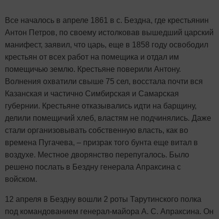
Все началось в апреле 1861 в с. Бездна, где крестьянин
Антон Петров, по своему истолковав вышедший царский
манифест, заявил, что царь, еще в 1858 году освободил
крестьян от всех работ на помещика и отдал им
помещичью землю. Крестьяне поверили Антону.
Волнения охватили свыше 75 сел, восстала почти вся
Казанская и частично Симбирская и Самарская
губернии. Крестьяне отказывались идти на барщину,
делили помещичий хлеб, властям не подчинялись. Даже
стали организовывать собственную власть, как во
времена Пугачева, – призрак того бунта еще витал в
воздухе. Местное дворянство перепугалось. Было
решено послать в Бездну генерала Апраксина с
войском.
12 апреля в Бездну вошли 2 роты Тарутинского полка
под командованием генерал-майора А. С. Апраксина. Он