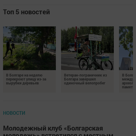
Топ 5 новостей
В Болгаре на неделю
Ветеран-пограничник из
В Болга
перекроют улицу из-за
Болгара завершил
междун
вырубки деревьев
одиночный велопробег
археол
памяти 
НОВОСТИ
Молодежный клуб «Болгарская
молодежь» встретился с местным