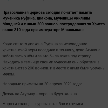
Православная церковь сегодня почитает память
мученика Руфина, диакона, мученицы Акилины
Младшей и с ними 200 воинов, пострадавших за Христа
около 310 года при императоре Максимиане.
Когда святого диакона Руфина за исповедание
христианской веры посадили в темницу, дева Акилина
заботилась о нём и за это была взята под стражу.
Находясь в темнице своими чудесами они обратили в
христианство 200 воинов, и вместе с ними были усечены
мечом.
Народные приметы на 20 апреля 2021 года:
Дождь на Акулину – хороша будет калина.
Мороз и солнце – к урожаю хлебов и гречихи.