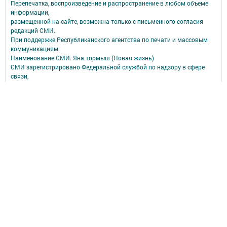
Перепечатка, воспроизведение и распространение в любом объеме
информации,
размещенной на сайте, возможна только с письменного согласия
редакций СМИ.
При поддержке Республиканского агентства по печати и массовым
коммуникациям.
Наименование СМИ: Яна тормыш (Новая жизнь)
СМИ зарегистрировано Федеральной службой по надзору в сфере
связи,
информационных технологий и массовых коммуникаций
запись о регистрации СМИ ЭЛ № ФС 77 - 90171 от 07.10.2025
ФИО главного редактора: И.о. главного редактора Самородова
Наталья Александровна
Адрес редакции: 422840, Республика Татарстан, Спасский р-н, г.
Болгар, ул. Хирурга Шеронова, д. 23 А
Телефон редакции: 8 (84347) 3-00-02.
e-mail: bolgar_live@tatmedia.com
Сообщить о фактах коррупции можно по электронной почте:
bolgar_live@tatmedia.com
Учредитель СМИ: АО «ТАТМЕДИА»
Антикоррупционная политика
АО «ТАТМЕДИА» использует «cookie»
для персонализации сервисов и
удобства пользователей сайтом.
Использование «cookie» можно отменить в настройках браузера.