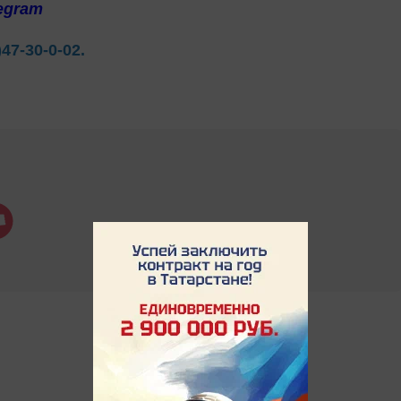
egram
)47-30-0-02.