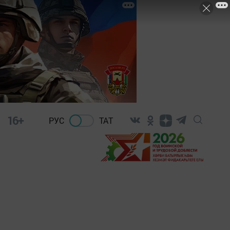
16+
РУС
ТАТ