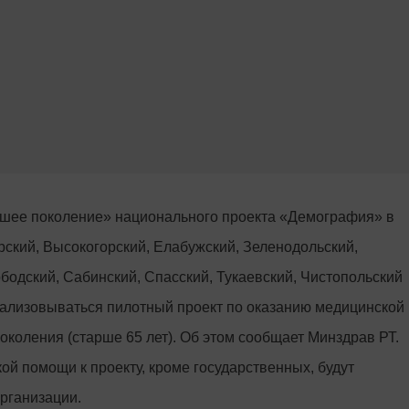
ршее поколение» национального проекта «Демография» в
рский, Высокогорский, Елабужский, Зеленодольский,
одский, Сабинский, Спасский, Тукаевский, Чистопольский
еализовываться пилотный проект по оказанию медицинской
коления (старше 65 лет). Об этом сообщает Минздрав РТ.
ой помощи к проекту, кроме государственных, будут
рганизации.