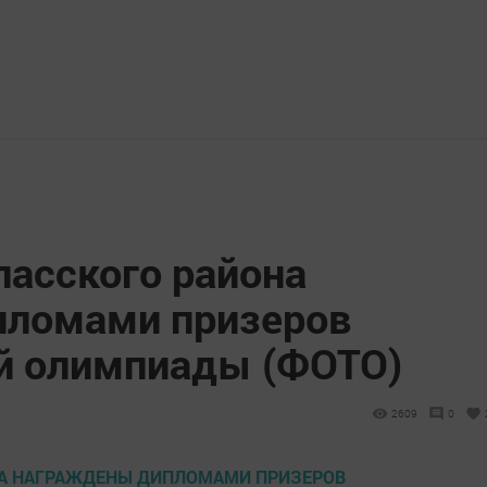
пасского района
пломами призеров
й олимпиады (ФОТО)
2609
0