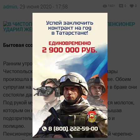
admin,
29 июня 2020 - 17:58
1831
0
0
Бытовая ссора обернулась трагедией.
Ранним утром 27 июня в селе Ишалькино
Чистопольского района у пожилой женатой пары
произошла внезапная ссора на бытовой почве. Обоим
супругам на тот момент было по 81-му году и в браке они
состояли давно.
Под рукой мужчины на момент ссоры оказался молоток,
которым он нанес жене удары по голове. Услышав
подозрительный шум, соседи вызвали скорую и
полицию.
Пенсионерку в тяжелом состоянии с закрытой черепно-