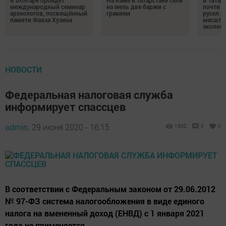
В Болгаре пройдёт
На Каме в Татарстане сели
В Татар
международный семинар
на мель две баржи с
почти 4
археологов, посвящённый
гравием
русел р
памяти Фаяза Хузина
масшта
экологи
НОВОСТИ
Федеральная налоговая служба
информирует спассцев
admin,
29 июня 2020 - 16:15
1602
0
0
​​​​​​​В соответствии с Федеральным законом от 29.06.2012
№ 97-ФЗ система налогообложения в виде единого
налога на вмененный доход (ЕНВД) с 1 января 2021
года не применяется.