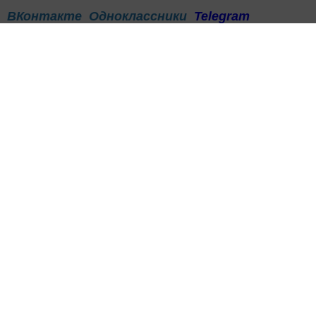
ВКонтакте
Одноклассники
Telegram
Телефон рекламного отдела
8(843)47-30-0-02.
Теги:
ГОЛОСОВАНИЕ ПО ПОПРАВКАМ В КОНСТИТУЦИЮ
ГОЛОСОВАНИЕ ТАТАРСТАН
Перейти на страницу новости