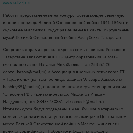
www.relikvija.ru
Работы, представленные на конкурс, освещающие семейную
историю периода Великой Отечественной войны 1941-1945г.г. и
судьбы её участников, будут размещены на сайте "Виртуальный
музей Великой Отечественной войны Республики Татарстан".
Cоорганизаторами проекта «Крепка семья - сильна Россия» в
Татарстане являются: АНОО «Центр образования «Егоза»
(контактное лицо: Наталья Михайловна; тел.253-57-26;
egoza_kazan@mail,ru) и Ассоциация школьных психологов РТ
«Параллель» (контактное лицо: Башлай Эльвира Хамзеевна;
bashlay68@mail.ru), автономная некоммерческая организация
"Спасский РВК" (контактное лицо: Мидхатов Ильхам
Ильдусович; тел. 88434730351, vkrtspassk@mail.ru).
Итоги конкурса будут подведены в мае. Лучшие материалы о
семейных реликвиях станут частью экспозиции в Центральном
музее Великой Отечественной войны в Москве. Финалисты
получат сертификаты. Победители будут награждены