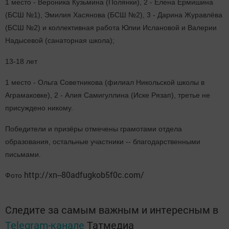
1 место - Вероника Кузьмина (Полянки), 2 - Елена Ермишина
(БСШ №1), Эмилия Хасянова (БСШ №2), 3 - Дарина Журавлёва
(БСШ №2) и коллективная работа Юлии Ислановой и Валерии
Надысевой (санаторная школа);
13-18 лет
1 место - Ольга Советникова (филиал Никольской школы в
Аграмаковке), 2 - Алия Самигуллина (Иске Рязап), третье не
присуждено никому.
Победители и призёры отмечены грамотами отдела
образования, остальные участники -- благодарственными
письмами.
http://xn--80adfugkob5f0c.com/
Фото
Следите за самым важным и интересным в
Telegram-канале
Татмедиа