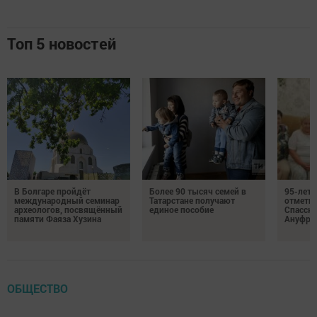
Топ 5 новостей
В Болгаре пройдёт
Более 90 тысяч семей в
95-лет
международный семинар
Татарстане получают
отмети
археологов, посвящённый
единое пособие
Спасско
памяти Фаяза Хузина
Ануфри
ОБЩЕСТВО