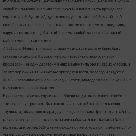
всю жизнь работает в центральной районной больнице врачом. Сколько
людей он вылечил, скольких спас, скольким помог! Часто приходится
слышать от бабушки: «Дедушка занят, у него тяжёлый больной…» В
нашей семье все отлично знакомы с такими понятиями, как эпидемия,
вирусы, системы и т.д. И это объяснимо: любой человек часть своей
работы «переносит» домой.
А бабушка, Ирина Викторовна, свою жизнь, как и должно было быть,
связала со школой. Я думаю, не стоит говорить о важности этой
профессии. Не один десяток учеников выпустила она из своих классов, и
до сих пор они не забывают её: приходят в гости, подолгу беседуют о
жизни и вспоминают школьные годы. Кстати, благодаря моей бабушке и я
выбрала профессию учителя.
Их совместная жизнь служит мне образцом для подражания во всём -- в
том, как они устраивают быт, воспитывают детей, как преодолевают
трудности, поддерживая друг друга всегда и во всём. Трогательно видеть,
как дедушка, возвращаясь с охоты или рыбалки, дарит бабушке букет
полевых цветов, как бабушка не отходит от него, когда он приболеет. И он
так же, как когда-то в юности, поёт ей свои песни, а она слушает,