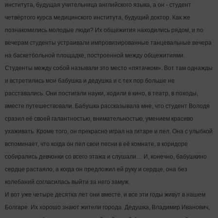
института, будущая учительница английского языка, а он - студент
четвёртого курса медицинского института, будущий доктор. Как же
познакомились молодые люди? Их общежития находились рядом, и по
вечерам студенты устраивали импровизированные танцевальные вечера
на баскетбольной площадке, построенной между общежитиями.
Студенты между собой называли это место «пятачком». Вот там однажды
и встретились мои бабушка и дедушка и с тех пор больше не
расставались. Они постигали науки, ходили в кино, в театр, в походы,
вместе путешествовали. Бабушка рассказывала мне, что студент Володя
сразил её своей галантностью, внимательностью, умением красиво
ухаживать. Кроме того, он прекрасно играл на гитаре и пел. Она с улыбкой
вспоминает, что когда он пел свои песни в её комнате, в коридоре
собирались девчонки со всего этажа и слушали… И, конечно, бабушкино
сердце растаяло, а когда он предложил ей руку и сердце, она без
колебаний согласилась выйти за него замуж.
И вот уже четыре десятка лет они вместе, и все эти годы живут в нашем
Болгаре. Их хорошо знают жители города. Дедушка, Владимир Иванович,