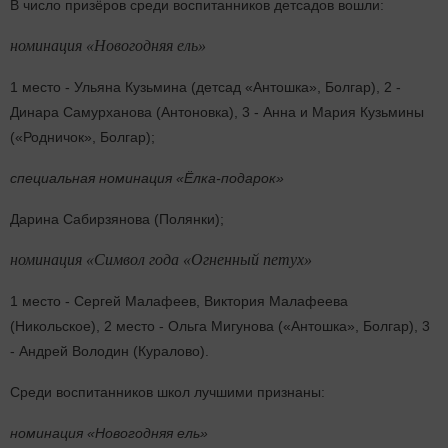
В число призёров среди воспитанников детсадов вошли:
номинация «Новогодняя ель»
1 место - Ульяна Кузьмина (детсад «Антошка», Болгар), 2 -
Динара Самурханова (Антоновка), 3 - Анна и Мария Кузьмины
(«Родничок», Болгар);
специальная номинация «Ёлка-подарок»
Дарина Сабирзянова (Полянки);
номинация «Символ года «Огненный петух»
1 место - Сергей Малафеев, Виктория Малафеева
(Никольское), 2 место - Ольга Мигунова («Антошка», Болгар), 3
- Андрей Володин (Куралово).
Среди воспитанников школ лучшими признаны:
номинация «Новогодняя ель»