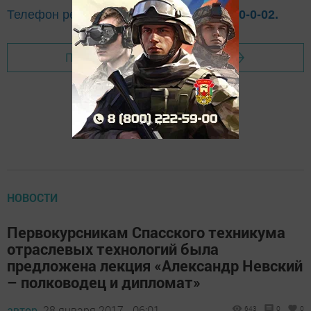
Телефон рекламного отдела
8(843)47-30-0-02.
Перейти на страницу новости
НОВОСТИ
Первокурсникам Спасского техникума
отраслевых технологий была
предложена лекция «Александр Невский
– полководец и дипломат»
автор,
28 января 2017 - 06:01
643
0
0