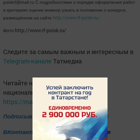
poiskrf@mail.ru С подробностями о порядке оформления работ
и критериях оценки можнор узнать в положении о конкурсе,
http://www.rf-poisk.ru/
размещённом на сайте
http://www.rf-poisk.ru/
Фото
Следите за самым важным и интересным в
Telegram-канале
Татмедиа
Читайте новости Татарстана в
национальном мессенджере MАХ:
https://max.ru/tatmedia
Подписывайтесь на нас в соцсетях:
ВКонтакте
Одноклассники
Telegram