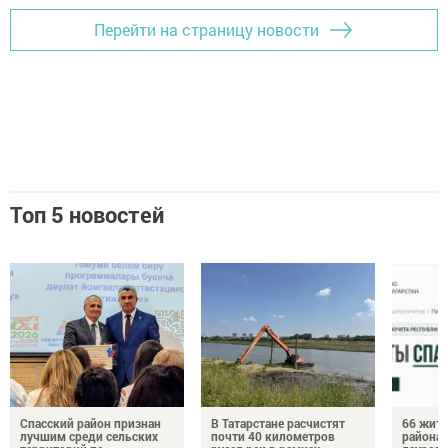
Перейти на страницу новости
Топ 5 новостей
Спасский район признан
В Татарстане расчистят
66 жите
лучшим среди сельских
почти 40 километров
района 