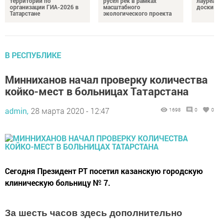
территорий по
русел рек в рамках
лауреат
организации ГИА-2026 в
масштабного
доски п
Татарстане
экологического проекта
В РЕСПУБЛИКЕ
Минниханов начал проверку количества
койко-мест в больницах Татарстана
admin,
28 марта 2020 - 12:47
1698
0
0
​​​​​​​Сегодня Президент РТ посетил казанскую городскую
клиническую больницу № 7.
За шесть часов здесь дополнительно