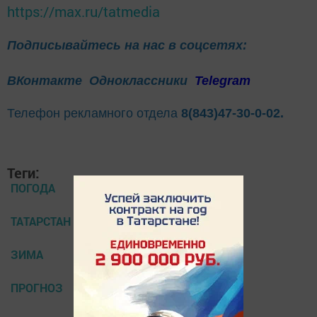
https://max.ru/tatmedia
Подписывайтесь на нас в соцсетях:
ВКонтакте
Одноклассники
Telegram
Телефон рекламного отдела
8(843)47-30-0-02.
Теги:
ПОГОДА
ТАТАРСТАН
ЗИМА
ПРОГНОЗ