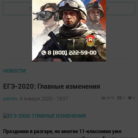
Перейти на страницу новости
НОВОСТИ
ЕГЭ-2020: Главные изменения
admin,
4 января 2020 - 19:57
3015
0
0
Праздники в разгаре, но многие 11-классники уже