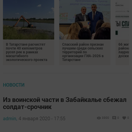
В Татарстане расчистят
Спасский район признан
66 жите
почти 40 километров
лучшим среди сельских
района 
русел рек в рамках
территорий по
лауреат
масштабного
организации ГИА-2026 в
доски п
экологического проекта
Татарстане
НОВОСТИ
Из воинской части в Забайкалье сбежал
солдат-срочник
admin,
4 января 2020 - 17:55
3300
0
0