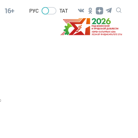
16+
РУС
ТАТ
0