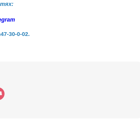
етях:
egram
)47-30-0-02.