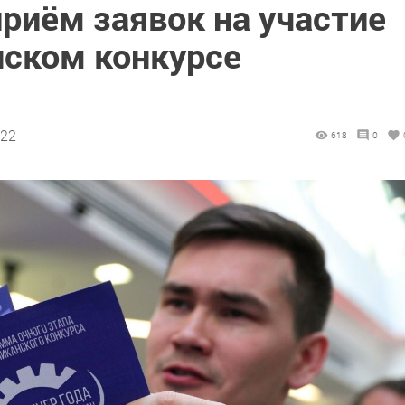
риём заявок на участие
нском конкурсе
:22
618
0