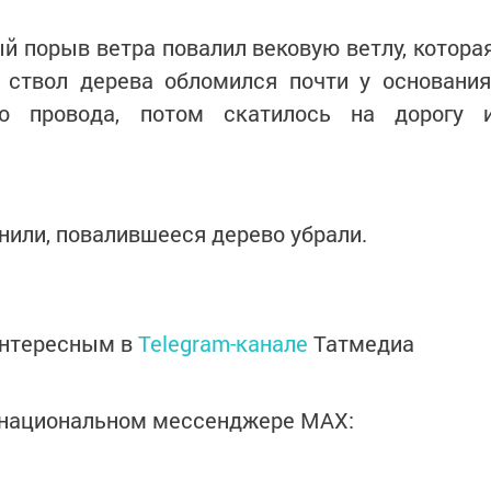
й порыв ветра повалил вековую ветлу, котора
 ствол дерева обломился почти у основания
ло провода, потом скатилось на дорогу 
или, повалившееся дерево убрали.
интересным в
Telegram-канале
Татмедиа
в национальном мессенджере MАХ: