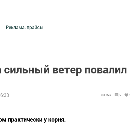
Реклама, прайсы
а сильный ветер повалил
16:30
923
0
м практически у корня.