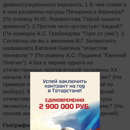
демонстрационного варианта. 1 В чем схожи и
в чем различны натуры Печорина и Вернера?
(По роману М.Ю. Лермонтова "Герой нашего
времени"). 2 Против чего протестует Чацкий?
(По комедии А.С. Грибоедова "Горе от ума"). 3
Согласны ли вы с мнением В.Г. Белинского,
назвавшего Евгения Онегина "эгоистом
поневоле"? (По роману А.С. Пушкина "Евгений
Онегин"). 4 Как в лирике одного из
отечественных поэтов второй половины ХХ -
начала XXI в. раскрывается тема любви? (На
примере не менее двух стихотворений по
выбору). 5 Какие сюжеты из произведений
отечественной и зарубежной литературы
являются для вас актуальными и почему? (На
основе анализа одного-двух произведений).
География