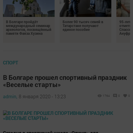
В Болгаре пройдёт
Более 90 тысяч семей в
95-лет
международный семинар
Татарстане получают
отмети
археологов, посвящённый
единое пособие
Спасско
памяти Фаяза Хузина
Ануфри
СПОРТ
В Болгаре прошел спортивный праздник
«Веселые старты»
admin,
8 января 2020 - 13:23
1764
0
0
Сегодня в спортивной школе «Олимп» для