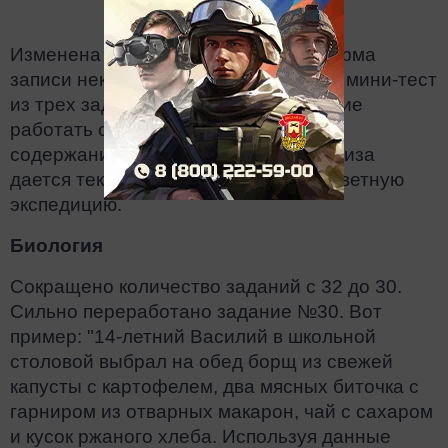
Изменена последовательность и форма
записи некоторых заданий. Включен мини-тест
из трех заданий, проверяющих умение
работать с текстом географического
содержания. В демоверсии для анализа
дается текст про арктическую кругосветную
экспедицию.
Биология
Сокращено количество заданий с 32 до 30.
Сильно переработано задание №30. Вот
пример: "14-летний Василий в школьной
столовой выбрал на обед борщ из свежей
капусты с картофелем, два мясных биточка с
гарниром из отварных макарон, чай с сахаром
и кусок ржаного хлеба. Используя данные