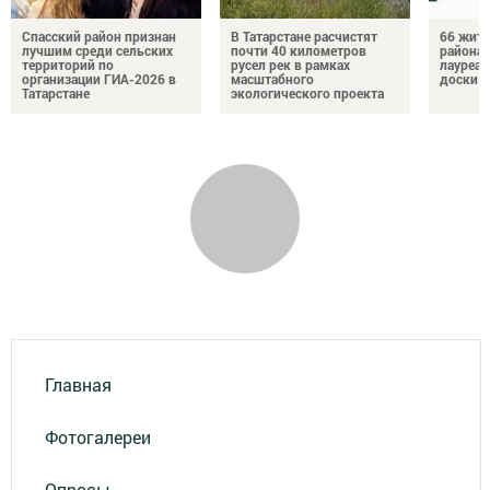
Спасский район признан
В Татарстане расчистят
66 жите
лучшим среди сельских
почти 40 километров
района 
территорий по
русел рек в рамках
лауреат
организации ГИА-2026 в
масштабного
доски п
Татарстане
экологического проекта
Главная
Фотогалереи
Опросы