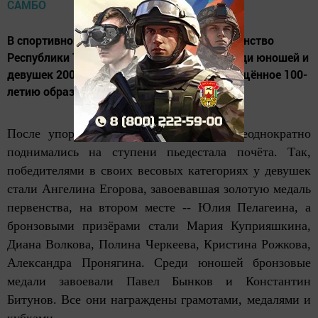
В спортивной школе «Олимп» прошло первенство
Республики Татарстан по борьбе самбо среди юношей и
девушек 2004-2005 годов рождения, посвящённое 100-
летию образования Татарской АССР.
После упорных схвато
к наши борцы неоднократно
поднимались на ступени пьедестала почёта. Так,
победителями в своих весовых категориях у девушек
стали Ангелина Егорова, завоевавшая золотую медаль
первенства, на втором месте -- Юлия Пелагеина, а
бронзовыми призёрами стали Мария Куприяшкина,
Диана Волкова, Полина Черкеева, Кристина Рожкова,
Александра Пронягина. Среди юношей бронзовые
медали завоевали Павел Бынков и Константин
Битунов. Все они награждены грамотами, медалями и
кубками.