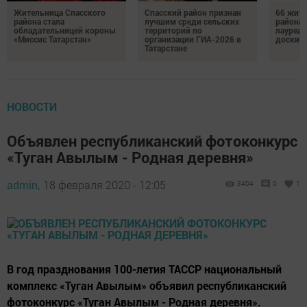
Жительница Спасского
Спасский район признан
66 жите
района стала
лучшим среди сельских
района 
обладательницей короны
территорий по
лауреат
«Миссис Татарстан»
организации ГИА-2026 в
доски п
Татарстане
НОВОСТИ
Объявлен республиканский фотоконкурс
«Туган Авылым - Родная деревня»
admin,
18 февраля 2020 - 12:05
3404
0
1
В год празднования 100-летия ТАССР национальный
комплекс «Туган Авылым» объявил республиканский
фотоконкурс «Туган Авылым - Родная деревня».