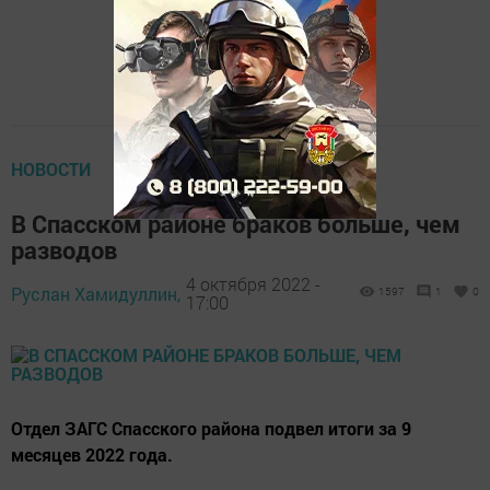
НОВОСТИ
В Спасском районе браков больше, чем
разводов
4 октября 2022 -
Руслан Хамидуллин,
1597
1
0
17:00
Отдел ЗАГС Спасского района подвел итоги за 9
месяцев 2022 года.