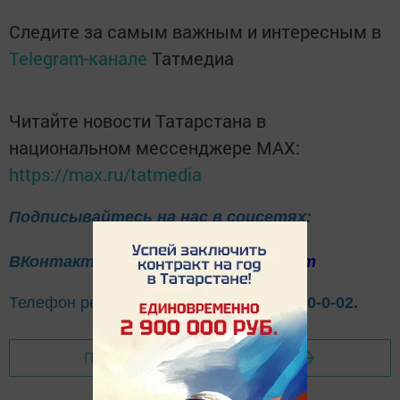
Следите за самым важным и интересным в
Telegram-канале
Татмедиа
Читайте новости Татарстана в
национальном мессенджере MАХ:
https://max.ru/tatmedia
Подписывайтесь на нас в соцсетях:
ВКонтакте
Одноклассники
Telegram
Телефон рекламного отдела
8(843)47-30-0-02.
Перейти на страницу новости