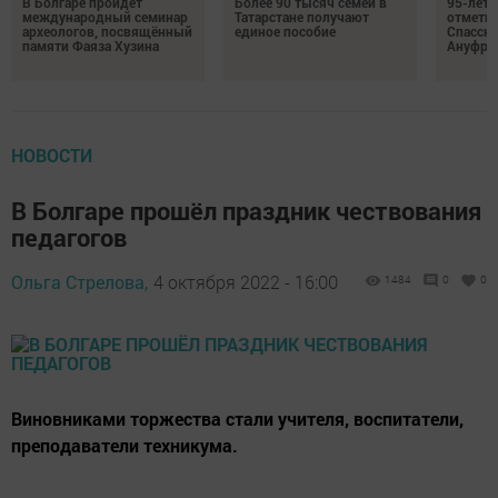
В Болгаре пройдёт
Более 90 тысяч семей в
95-лет
международный семинар
Татарстане получают
отмети
археологов, посвящённый
единое пособие
Спасско
памяти Фаяза Хузина
Ануфри
НОВОСТИ
В Болгаре прошёл праздник чествования
педагогов
Ольга Стрелова,
4 октября 2022 - 16:00
1484
0
0
Виновниками торжества стали учителя, воспитатели,
преподаватели техникума.