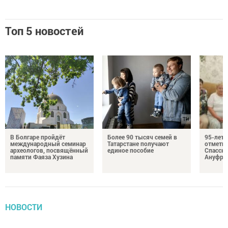
Топ 5 новостей
В Болгаре пройдёт
Более 90 тысяч семей в
95-лет
международный семинар
Татарстане получают
отмети
археологов, посвящённый
единое пособие
Спасско
памяти Фаяза Хузина
Ануфри
НОВОСТИ