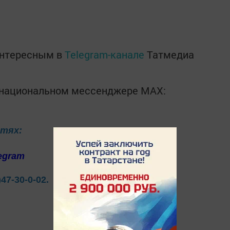
интересным в
Telegram-канале
Татмедиа
в национальном мессенджере MАХ:
етях:
egram
)47-30-0-02.