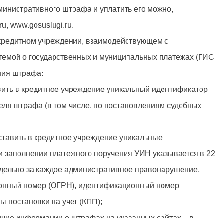
министративного штрафа и уплатить его можно,
u, www.gosuslugi.ru.
 кредитном учреждении, взаимодействующем с
темой о государственных и муниципальных платежах (ГИС
ния штрафа:
вить в кредитное учреждение уникальный идентификатор
еля штрафа (в том числе, по постановлениям судебных
тавить в кредитное учреждение уникальные
и заполнении платежного поручения УИН указывается в 22
тдельно за каждое административное правонарушение,
ионный номер (ОГРН), идентификационный номер
ы постановки на учет (КПП);
ичие информации о штрафах на указанных сайтах – в