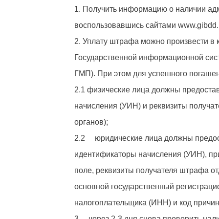
1. Получить информацию о наличии ад
воспользовавшись сайтами www.gibdd.r
2. Уплату штрафа можно произвести в
Государственной информационной сис
ГМП). При этом для успешного погаше
2.1 физические лица должны предоста
начисления (УИН) и реквизиты получат
органов);
2.2 юридические лица должны предос
идентификаторы начисления (УИН), пр
поле, реквизиты получателя штрафа о
основной государственный регистрац
налогоплательщика (ИНН) и код причин
3. через 2-3 дня снова проверить нал