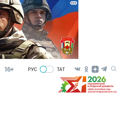
16+
РУС
ТАТ