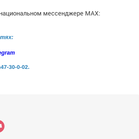
в национальном мессенджере MАХ:
етях:
egram
)47-30-0-02.