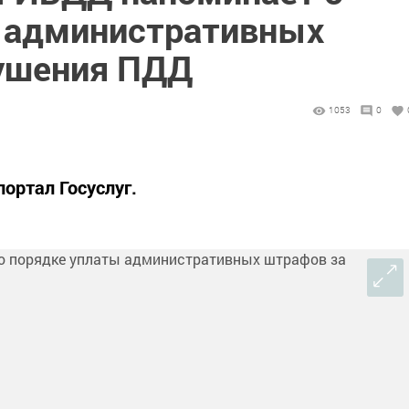
 административных
ушения ПДД
1053
0
ортал Госуслуг.